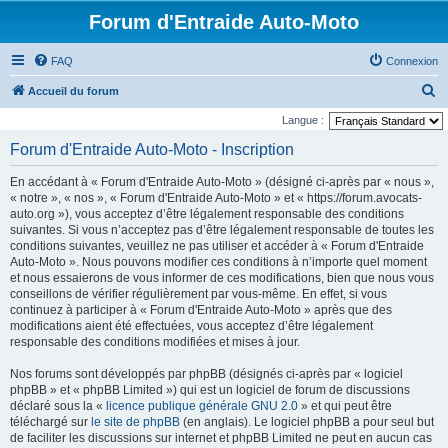
Forum d'Entraide Auto-Moto
FAQ
Connexion
R
Accueil du forum
e
Langue :
c
Forum d'Entraide Auto-Moto - Inscription
h
En accédant à « Forum d'Entraide Auto-Moto » (désigné ci-après par « nous »,
e
« notre », « nos », « Forum d'Entraide Auto-Moto » et « https://forum.avocats-
r
auto.org »), vous acceptez d’être légalement responsable des conditions
suivantes. Si vous n’acceptez pas d’être légalement responsable de toutes les
c
conditions suivantes, veuillez ne pas utiliser et accéder à « Forum d'Entraide
h
Auto-Moto ». Nous pouvons modifier ces conditions à n’importe quel moment
et nous essaierons de vous informer de ces modifications, bien que nous vous
e
conseillons de vérifier régulièrement par vous-même. En effet, si vous
r
continuez à participer à « Forum d'Entraide Auto-Moto » après que des
modifications aient été effectuées, vous acceptez d’être légalement
responsable des conditions modifiées et mises à jour.
Nos forums sont développés par phpBB (désignés ci-après par « logiciel
phpBB » et « phpBB Limited ») qui est un logiciel de forum de discussions
déclaré sous la «
licence publique générale GNU 2.0
» et qui peut être
téléchargé sur
le site de phpBB
(en anglais). Le logiciel phpBB a pour seul but
de faciliter les discussions sur internet et phpBB Limited ne peut en aucun cas