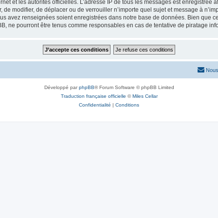
ernet et les autorités officielles. L’adresse IP de tous les messages est enregistrée
er, de modifier, de déplacer ou de verrouiller n’importe quel sujet et message à n’
vous avez renseignées soient enregistrées dans notre base de données. Bien que ces
BB, ne pourront être tenus comme responsables en cas de tentative de piratage in
Nous
Développé par
phpBB
® Forum Software © phpBB Limited
Traduction française officielle
©
Miles Cellar
Confidentialité
|
Conditions