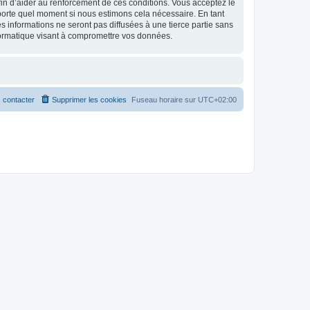
 afin d’aider au renforcement de ces conditions. Vous acceptez le
importe quel moment si nous estimons cela nécessaire. En tant
 informations ne seront pas diffusées à une tierce partie sans
formatique visant à compromettre vos données.
 contacter
Supprimer les cookies
Fuseau horaire sur
UTC+02:00