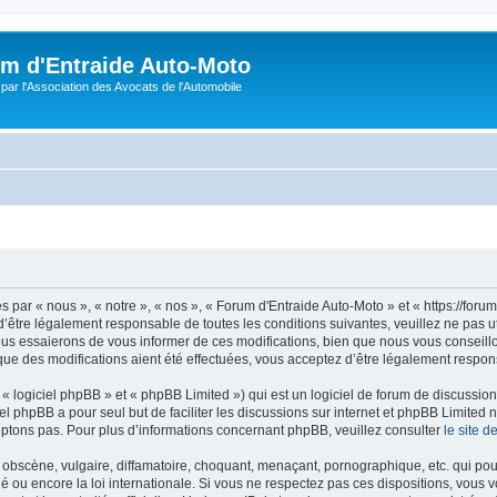
m d'Entraide Auto-Moto
par l'Association des Avocats de l'Automobile
par « nous », « notre », « nos », « Forum d'Entraide Auto-Moto » et « https://foru
’être légalement responsable de toutes les conditions suivantes, veuillez ne pas u
us essaierons de vous informer de ces modifications, bien que nous vous conseillon
que des modifications aient été effectuées, vous acceptez d’être légalement respon
 logiciel phpBB » et « phpBB Limited ») qui est un logiciel de forum de discussio
iel phpBB a pour seul but de faciliter les discussions sur internet et phpBB Limit
ptons pas. Pour plus d’informations concernant phpBB, veuillez consulter
le site 
obscène, vulgaire, diffamatoire, choquant, menaçant, pornographique, etc. qui pourr
é ou encore la loi internationale. Si vous ne respectez pas ces dispositions, vous 