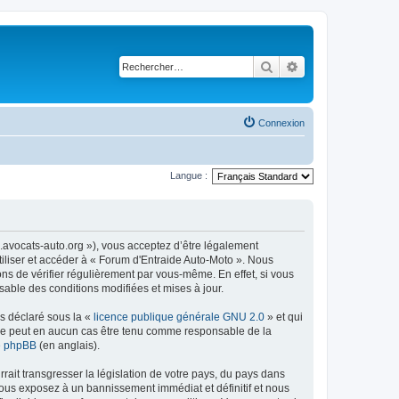
Rechercher
Recherche avancé
Connexion
Langue :
m.avocats-auto.org »), vous acceptez d’être légalement
tiliser et accéder à « Forum d'Entraide Auto-Moto ». Nous
s de vérifier régulièrement par vous-même. En effet, si vous
sable des conditions modifiées et mises à jour.
ns déclaré sous la «
licence publique générale GNU 2.0
» et qui
ed ne peut en aucun cas être tenu comme responsable de la
de phpBB
(en anglais).
ait transgresser la législation de votre pays, du pays dans
vous exposez à un bannissement immédiat et définitif et nous