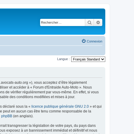
Rechercher
Recherche avancé
Connexion
Langue :
m.avocats-auto.org »), vous acceptez d’être légalement
tiliser et accéder à « Forum d'Entraide Auto-Moto ». Nous
s de vérifier régulièrement par vous-même. En effet, si vous
sable des conditions modifiées et mises à jour.
ns déclaré sous la «
licence publique générale GNU 2.0
» et qui
ed ne peut en aucun cas être tenu comme responsable de la
de phpBB
(en anglais).
ait transgresser la législation de votre pays, du pays dans
vous exposez à un bannissement immédiat et définitif et nous