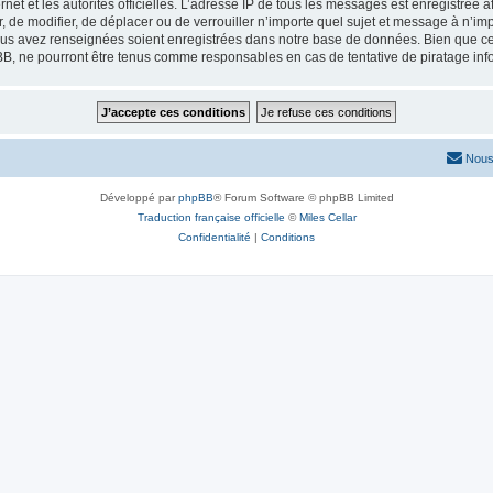
ernet et les autorités officielles. L’adresse IP de tous les messages est enregistrée
er, de modifier, de déplacer ou de verrouiller n’importe quel sujet et message à n’
vous avez renseignées soient enregistrées dans notre base de données. Bien que ces
BB, ne pourront être tenus comme responsables en cas de tentative de piratage in
Nous
Développé par
phpBB
® Forum Software © phpBB Limited
Traduction française officielle
©
Miles Cellar
Confidentialité
|
Conditions