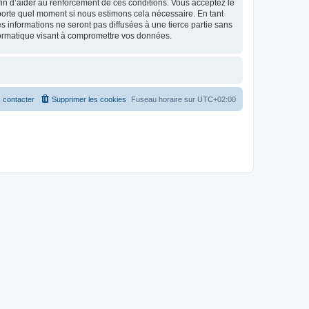
 afin d’aider au renforcement de ces conditions. Vous acceptez le
importe quel moment si nous estimons cela nécessaire. En tant
 informations ne seront pas diffusées à une tierce partie sans
formatique visant à compromettre vos données.
 contacter
Supprimer les cookies
Fuseau horaire sur
UTC+02:00