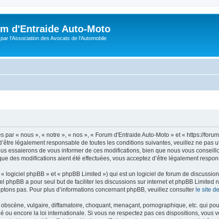
m d'Entraide Auto-Moto
par l'Association des Avocats de l'Automobile
par « nous », « notre », « nos », « Forum d'Entraide Auto-Moto » et « https://foru
’être légalement responsable de toutes les conditions suivantes, veuillez ne pas u
us essaierons de vous informer de ces modifications, bien que nous vous conseillon
que des modifications aient été effectuées, vous acceptez d’être légalement respon
 logiciel phpBB » et « phpBB Limited ») qui est un logiciel de forum de discussio
iel phpBB a pour seul but de faciliter les discussions sur internet et phpBB Limit
ptons pas. Pour plus d’informations concernant phpBB, veuillez consulter
le site 
obscène, vulgaire, diffamatoire, choquant, menaçant, pornographique, etc. qui pourr
é ou encore la loi internationale. Si vous ne respectez pas ces dispositions, vous 