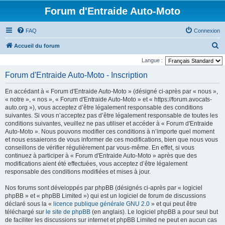
Forum d'Entraide Auto-Moto
FAQ
Connexion
R
Accueil du forum
e
Langue :
c
Forum d'Entraide Auto-Moto - Inscription
h
En accédant à « Forum d'Entraide Auto-Moto » (désigné ci-après par « nous »,
e
« notre », « nos », « Forum d'Entraide Auto-Moto » et « https://forum.avocats-
r
auto.org »), vous acceptez d’être légalement responsable des conditions
suivantes. Si vous n’acceptez pas d’être légalement responsable de toutes les
c
conditions suivantes, veuillez ne pas utiliser et accéder à « Forum d'Entraide
h
Auto-Moto ». Nous pouvons modifier ces conditions à n’importe quel moment
et nous essaierons de vous informer de ces modifications, bien que nous vous
e
conseillons de vérifier régulièrement par vous-même. En effet, si vous
r
continuez à participer à « Forum d'Entraide Auto-Moto » après que des
modifications aient été effectuées, vous acceptez d’être légalement
responsable des conditions modifiées et mises à jour.
Nos forums sont développés par phpBB (désignés ci-après par « logiciel
phpBB » et « phpBB Limited ») qui est un logiciel de forum de discussions
déclaré sous la «
licence publique générale GNU 2.0
» et qui peut être
téléchargé sur
le site de phpBB
(en anglais). Le logiciel phpBB a pour seul but
de faciliter les discussions sur internet et phpBB Limited ne peut en aucun cas