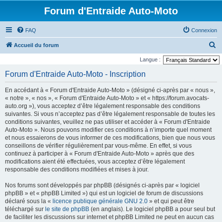
Forum d'Entraide Auto-Moto
FAQ
Connexion
R
Accueil du forum
e
Langue :
c
Forum d'Entraide Auto-Moto - Inscription
h
En accédant à « Forum d'Entraide Auto-Moto » (désigné ci-après par « nous »,
e
« notre », « nos », « Forum d'Entraide Auto-Moto » et « https://forum.avocats-
r
auto.org »), vous acceptez d’être légalement responsable des conditions
suivantes. Si vous n’acceptez pas d’être légalement responsable de toutes les
c
conditions suivantes, veuillez ne pas utiliser et accéder à « Forum d'Entraide
h
Auto-Moto ». Nous pouvons modifier ces conditions à n’importe quel moment
et nous essaierons de vous informer de ces modifications, bien que nous vous
e
conseillons de vérifier régulièrement par vous-même. En effet, si vous
r
continuez à participer à « Forum d'Entraide Auto-Moto » après que des
modifications aient été effectuées, vous acceptez d’être légalement
responsable des conditions modifiées et mises à jour.
Nos forums sont développés par phpBB (désignés ci-après par « logiciel
phpBB » et « phpBB Limited ») qui est un logiciel de forum de discussions
déclaré sous la «
licence publique générale GNU 2.0
» et qui peut être
téléchargé sur
le site de phpBB
(en anglais). Le logiciel phpBB a pour seul but
de faciliter les discussions sur internet et phpBB Limited ne peut en aucun cas