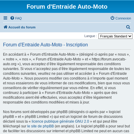
Forum d'Entraide Auto-Moto
FAQ
Connexion
R
Accueil du forum
e
Langue :
c
Forum d'Entraide Auto-Moto - Inscription
h
En accédant à « Forum d'Entraide Auto-Moto » (désigné ci-après par « nous »,
e
« notre », « nos », « Forum d'Entraide Auto-Moto » et « https://forum.avocats-
r
auto.org »), vous acceptez d’être légalement responsable des conditions
suivantes. Si vous n’acceptez pas d’être légalement responsable de toutes les
c
conditions suivantes, veuillez ne pas utiliser et accéder à « Forum d'Entraide
h
Auto-Moto ». Nous pouvons modifier ces conditions à n’importe quel moment
et nous essaierons de vous informer de ces modifications, bien que nous vous
e
conseillons de vérifier régulièrement par vous-même. En effet, si vous
r
continuez à participer à « Forum d'Entraide Auto-Moto » après que des
modifications aient été effectuées, vous acceptez d’être légalement
responsable des conditions modifiées et mises à jour.
Nos forums sont développés par phpBB (désignés ci-après par « logiciel
phpBB » et « phpBB Limited ») qui est un logiciel de forum de discussions
déclaré sous la «
licence publique générale GNU 2.0
» et qui peut être
téléchargé sur
le site de phpBB
(en anglais). Le logiciel phpBB a pour seul but
de faciliter les discussions sur internet et phpBB Limited ne peut en aucun cas