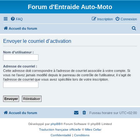
Forum d'Entraide Auto-Moto
FAQ
Inscription
Connexion
R
Accueil du forum
e
Envoyer le courriel d’activation
c
h
Nom d’utilisateur :
e
r
Adresse de courriel :
Cette adresse doit correspondre à l’adresse de courriel associée à votre compte. Si
c
vous ne l’avez jamais modifié depuis le panneau de contrôle de l’utilisateur, il s’agit de
l’adresse de courriel que vous avez spécifiée lors de votre inscription.
h
e
r
Accueil du forum
Fuseau horaire sur
UTC+02:00
Développé par
phpBB
® Forum Software © phpBB Limited
Traduction française officielle
©
Miles Cellar
Confidentialité
|
Conditions