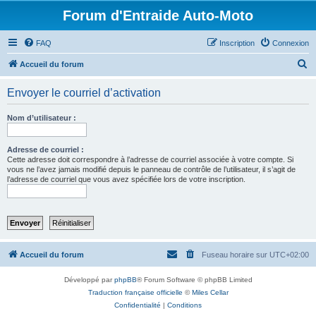
Forum d'Entraide Auto-Moto
FAQ
Inscription
Connexion
R
Accueil du forum
e
Envoyer le courriel d’activation
c
h
Nom d’utilisateur :
e
r
Adresse de courriel :
Cette adresse doit correspondre à l’adresse de courriel associée à votre compte. Si
c
vous ne l’avez jamais modifié depuis le panneau de contrôle de l’utilisateur, il s’agit de
l’adresse de courriel que vous avez spécifiée lors de votre inscription.
h
e
r
Accueil du forum
Fuseau horaire sur
UTC+02:00
Développé par
phpBB
® Forum Software © phpBB Limited
Traduction française officielle
©
Miles Cellar
Confidentialité
|
Conditions