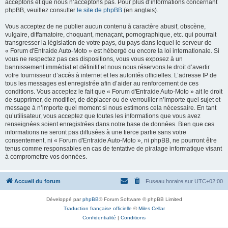
acceptons et que nous n’acceptons pas. Pour plus d’informations concernant
phpBB, veuillez consulter
le site de phpBB
(en anglais).
Vous acceptez de ne publier aucun contenu à caractère abusif, obscène,
vulgaire, diffamatoire, choquant, menaçant, pornographique, etc. qui pourrait
transgresser la législation de votre pays, du pays dans lequel le serveur de
« Forum d'Entraide Auto-Moto » est hébergé ou encore la loi internationale. Si
vous ne respectez pas ces dispositions, vous vous exposez à un
bannissement immédiat et définitif et nous nous réservons le droit d’avertir
votre fournisseur d’accès à internet et les autorités officielles. L’adresse IP de
tous les messages est enregistrée afin d’aider au renforcement de ces
conditions. Vous acceptez le fait que « Forum d'Entraide Auto-Moto » ait le droit
de supprimer, de modifier, de déplacer ou de verrouiller n’importe quel sujet et
message à n’importe quel moment si nous estimons cela nécessaire. En tant
qu’utilisateur, vous acceptez que toutes les informations que vous avez
renseignées soient enregistrées dans notre base de données. Bien que ces
informations ne seront pas diffusées à une tierce partie sans votre
consentement, ni « Forum d'Entraide Auto-Moto », ni phpBB, ne pourront être
tenus comme responsables en cas de tentative de piratage informatique visant
à compromettre vos données.
Accueil du forum
Fuseau horaire sur
UTC+02:00
Développé par
phpBB
® Forum Software © phpBB Limited
Traduction française officielle
©
Miles Cellar
Confidentialité
|
Conditions