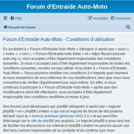
Forum d'Entraide Auto-Moto
FAQ
Inscription
Connexion
R
Accueil du forum
e
Forum d'Entraide Auto-Moto - Conditions d’utilisation
c
h
En accédant à « Forum d'Entraide Auto-Moto » (désigné ci-après par « nous »,
« notre », « nos », « Forum d'Entraide Auto-Moto » et « https://forum.avocats-
e
auto.org »), vous acceptez d’être légalement responsable des conditions
r
suivantes. Si vous n’acceptez pas d’être légalement responsable de toutes les
conditions suivantes, veuillez ne pas utiliser et accéder à « Forum d'Entraide
c
Auto-Moto ». Nous pouvons modifier ces conditions à n’importe quel moment
h
et nous essaierons de vous informer de ces modifications, bien que nous vous
conseillons de vérifier régulièrement par vous-même. En effet, si vous
e
continuez à participer à « Forum d'Entraide Auto-Moto » après que des
r
modifications aient été effectuées, vous acceptez d’être légalement
responsable des conditions modifiées et mises à jour.
Nos forums sont développés par phpBB (désignés ci-après par « logiciel
phpBB » et « phpBB Limited ») qui est un logiciel de forum de discussions
déclaré sous la «
licence publique générale GNU 2.0
» et qui peut être
téléchargé sur
le site de phpBB
(en anglais). Le logiciel phpBB a pour seul but
de faciliter les discussions sur internet et phpBB Limited ne peut en aucun cas
être tenu comme responsable de la conduite et du contenu que nous