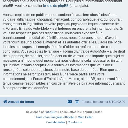
acceptons et que nous n’acceptons pas. Pour plus d’informations concernant
phpBB, veuillez consulter
le site de phpBB
(en anglais).
Vous acceptez de ne publier aucun contenu à caractère abusif, obscène,
vulgaire, diffamatoire, choquant, menaçant, pornographique, etc. qui pourrait
transgresser la législation de votre pays, du pays dans lequel le serveur de
« Forum d'Entraide Auto-Moto » est hébergé ou encore la loi internationale. Si
vous ne respectez pas ces dispositions, vous vous exposez à un
bannissement immédiat et définitif et nous nous réservons le droit d’avertir
votre fournisseur d’accès à internet et les autorités officielles. L’adresse IP de
tous les messages est enregistrée afin d’aider au renforcement de ces
conditions. Vous acceptez le fait que « Forum d'Entraide Auto-Moto » ait le droit
de supprimer, de modifier, de déplacer ou de verrouiller n’importe quel sujet et
message à n’importe quel moment si nous estimons cela nécessaire. En tant
qu’utilisateur, vous acceptez que toutes les informations que vous avez
renseignées soient enregistrées dans notre base de données. Bien que ces
informations ne seront pas diffusées à une tierce partie sans votre
consentement, ni « Forum d'Entraide Auto-Moto », ni phpBB, ne pourront être
tenus comme responsables en cas de tentative de piratage informatique visant
à compromettre vos données.
Accueil du forum
Fuseau horaire sur
UTC+02:00
Développé par
phpBB
® Forum Software © phpBB Limited
Traduction française officielle
©
Miles Cellar
Confidentialité
|
Conditions