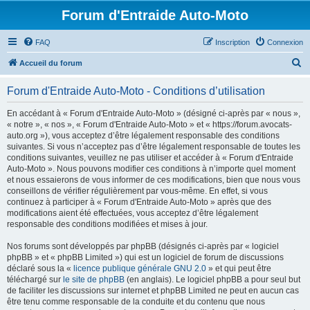
Forum d'Entraide Auto-Moto
FAQ
Inscription
Connexion
R
Accueil du forum
e
Forum d'Entraide Auto-Moto - Conditions d’utilisation
c
h
En accédant à « Forum d'Entraide Auto-Moto » (désigné ci-après par « nous »,
« notre », « nos », « Forum d'Entraide Auto-Moto » et « https://forum.avocats-
e
auto.org »), vous acceptez d’être légalement responsable des conditions
r
suivantes. Si vous n’acceptez pas d’être légalement responsable de toutes les
conditions suivantes, veuillez ne pas utiliser et accéder à « Forum d'Entraide
c
Auto-Moto ». Nous pouvons modifier ces conditions à n’importe quel moment
h
et nous essaierons de vous informer de ces modifications, bien que nous vous
conseillons de vérifier régulièrement par vous-même. En effet, si vous
e
continuez à participer à « Forum d'Entraide Auto-Moto » après que des
r
modifications aient été effectuées, vous acceptez d’être légalement
responsable des conditions modifiées et mises à jour.
Nos forums sont développés par phpBB (désignés ci-après par « logiciel
phpBB » et « phpBB Limited ») qui est un logiciel de forum de discussions
déclaré sous la «
licence publique générale GNU 2.0
» et qui peut être
téléchargé sur
le site de phpBB
(en anglais). Le logiciel phpBB a pour seul but
de faciliter les discussions sur internet et phpBB Limited ne peut en aucun cas
être tenu comme responsable de la conduite et du contenu que nous