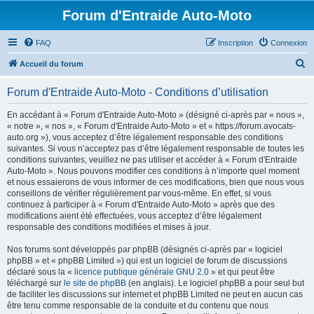
Forum d'Entraide Auto-Moto
FAQ
Inscription
Connexion
R
Accueil du forum
e
Forum d'Entraide Auto-Moto - Conditions d’utilisation
c
h
En accédant à « Forum d'Entraide Auto-Moto » (désigné ci-après par « nous »,
« notre », « nos », « Forum d'Entraide Auto-Moto » et « https://forum.avocats-
e
auto.org »), vous acceptez d’être légalement responsable des conditions
r
suivantes. Si vous n’acceptez pas d’être légalement responsable de toutes les
conditions suivantes, veuillez ne pas utiliser et accéder à « Forum d'Entraide
c
Auto-Moto ». Nous pouvons modifier ces conditions à n’importe quel moment
h
et nous essaierons de vous informer de ces modifications, bien que nous vous
conseillons de vérifier régulièrement par vous-même. En effet, si vous
e
continuez à participer à « Forum d'Entraide Auto-Moto » après que des
r
modifications aient été effectuées, vous acceptez d’être légalement
responsable des conditions modifiées et mises à jour.
Nos forums sont développés par phpBB (désignés ci-après par « logiciel
phpBB » et « phpBB Limited ») qui est un logiciel de forum de discussions
déclaré sous la «
licence publique générale GNU 2.0
» et qui peut être
téléchargé sur
le site de phpBB
(en anglais). Le logiciel phpBB a pour seul but
de faciliter les discussions sur internet et phpBB Limited ne peut en aucun cas
être tenu comme responsable de la conduite et du contenu que nous