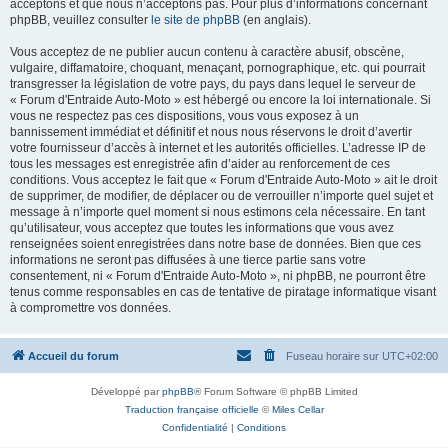
acceptons et que nous n’acceptons pas. Pour plus d’informations concernant
phpBB, veuillez consulter
le site de phpBB
(en anglais).
Vous acceptez de ne publier aucun contenu à caractère abusif, obscène,
vulgaire, diffamatoire, choquant, menaçant, pornographique, etc. qui pourrait
transgresser la législation de votre pays, du pays dans lequel le serveur de
« Forum d'Entraide Auto-Moto » est hébergé ou encore la loi internationale. Si
vous ne respectez pas ces dispositions, vous vous exposez à un
bannissement immédiat et définitif et nous nous réservons le droit d’avertir
votre fournisseur d’accès à internet et les autorités officielles. L’adresse IP de
tous les messages est enregistrée afin d’aider au renforcement de ces
conditions. Vous acceptez le fait que « Forum d'Entraide Auto-Moto » ait le droit
de supprimer, de modifier, de déplacer ou de verrouiller n’importe quel sujet et
message à n’importe quel moment si nous estimons cela nécessaire. En tant
qu’utilisateur, vous acceptez que toutes les informations que vous avez
renseignées soient enregistrées dans notre base de données. Bien que ces
informations ne seront pas diffusées à une tierce partie sans votre
consentement, ni « Forum d'Entraide Auto-Moto », ni phpBB, ne pourront être
tenus comme responsables en cas de tentative de piratage informatique visant
à compromettre vos données.
Accueil du forum
Fuseau horaire sur
UTC+02:00
Développé par
phpBB
® Forum Software © phpBB Limited
Traduction française officielle
©
Miles Cellar
Confidentialité
|
Conditions