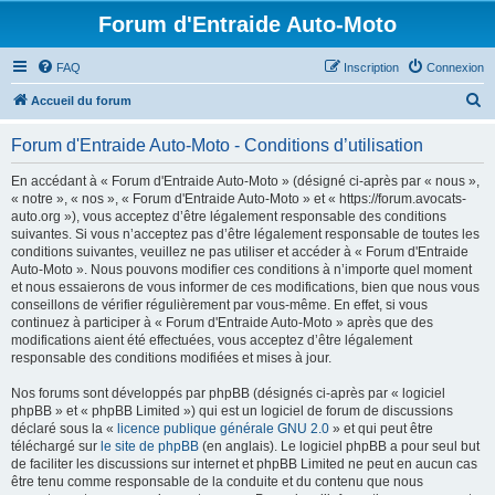
Forum d'Entraide Auto-Moto
FAQ
Inscription
Connexion
R
Accueil du forum
e
Forum d'Entraide Auto-Moto - Conditions d’utilisation
c
h
En accédant à « Forum d'Entraide Auto-Moto » (désigné ci-après par « nous »,
« notre », « nos », « Forum d'Entraide Auto-Moto » et « https://forum.avocats-
e
auto.org »), vous acceptez d’être légalement responsable des conditions
r
suivantes. Si vous n’acceptez pas d’être légalement responsable de toutes les
conditions suivantes, veuillez ne pas utiliser et accéder à « Forum d'Entraide
c
Auto-Moto ». Nous pouvons modifier ces conditions à n’importe quel moment
h
et nous essaierons de vous informer de ces modifications, bien que nous vous
conseillons de vérifier régulièrement par vous-même. En effet, si vous
e
continuez à participer à « Forum d'Entraide Auto-Moto » après que des
r
modifications aient été effectuées, vous acceptez d’être légalement
responsable des conditions modifiées et mises à jour.
Nos forums sont développés par phpBB (désignés ci-après par « logiciel
phpBB » et « phpBB Limited ») qui est un logiciel de forum de discussions
déclaré sous la «
licence publique générale GNU 2.0
» et qui peut être
téléchargé sur
le site de phpBB
(en anglais). Le logiciel phpBB a pour seul but
de faciliter les discussions sur internet et phpBB Limited ne peut en aucun cas
être tenu comme responsable de la conduite et du contenu que nous