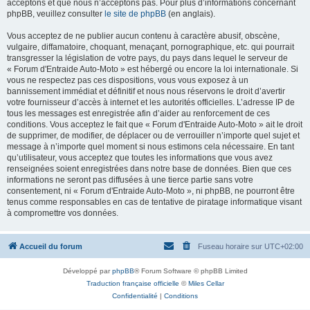
acceptons et que nous n’acceptons pas. Pour plus d’informations concernant
phpBB, veuillez consulter
le site de phpBB
(en anglais).
Vous acceptez de ne publier aucun contenu à caractère abusif, obscène,
vulgaire, diffamatoire, choquant, menaçant, pornographique, etc. qui pourrait
transgresser la législation de votre pays, du pays dans lequel le serveur de
« Forum d'Entraide Auto-Moto » est hébergé ou encore la loi internationale. Si
vous ne respectez pas ces dispositions, vous vous exposez à un
bannissement immédiat et définitif et nous nous réservons le droit d’avertir
votre fournisseur d’accès à internet et les autorités officielles. L’adresse IP de
tous les messages est enregistrée afin d’aider au renforcement de ces
conditions. Vous acceptez le fait que « Forum d'Entraide Auto-Moto » ait le droit
de supprimer, de modifier, de déplacer ou de verrouiller n’importe quel sujet et
message à n’importe quel moment si nous estimons cela nécessaire. En tant
qu’utilisateur, vous acceptez que toutes les informations que vous avez
renseignées soient enregistrées dans notre base de données. Bien que ces
informations ne seront pas diffusées à une tierce partie sans votre
consentement, ni « Forum d'Entraide Auto-Moto », ni phpBB, ne pourront être
tenus comme responsables en cas de tentative de piratage informatique visant
à compromettre vos données.
Accueil du forum
Fuseau horaire sur
UTC+02:00
Développé par
phpBB
® Forum Software © phpBB Limited
Traduction française officielle
©
Miles Cellar
Confidentialité
|
Conditions