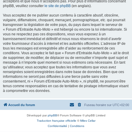
acceptons et que nous n’acceptons pas. Pour plus d’informations concernant
phpBB, veuillez consulter
le site de phpBB
(en anglais).
Vous acceptez de ne publier aucun contenu à caractère abusif, obscène,
vulgaire, diffamatoire, choquant, menaçant, pornographique, etc. qui pourrait
transgresser la législation de votre pays, du pays dans lequel le serveur de
« Forum d'Entraide Auto-Moto » est hébergé ou encore la loi internationale. Si
vous ne respectez pas ces dispositions, vous vous exposez à un
bannissement immédiat et définitif et nous nous réservons le droit d’avertir
votre fournisseur d’accès à internet et les autorités officielles. L’adresse IP de
tous les messages est enregistrée afin d’aider au renforcement de ces
conditions. Vous acceptez le fait que « Forum d'Entraide Auto-Moto » ait le droit
de supprimer, de modifier, de déplacer ou de verrouiller n’importe quel sujet et
message à n’importe quel moment si nous estimons cela nécessaire. En tant
qu’utilisateur, vous acceptez que toutes les informations que vous avez
renseignées soient enregistrées dans notre base de données. Bien que ces
informations ne seront pas diffusées à une tierce partie sans votre
consentement, ni « Forum d'Entraide Auto-Moto », ni phpBB, ne pourront être
tenus comme responsables en cas de tentative de piratage informatique visant
à compromettre vos données.
Accueil du forum
Fuseau horaire sur
UTC+02:00
Développé par
phpBB
® Forum Software © phpBB Limited
Traduction française officielle
©
Miles Cellar
Confidentialité
|
Conditions