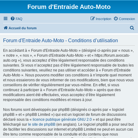
Forum d'Entraide Auto-Moto
FAQ
Inscription
Connexion
R
Accueil du forum
e
Forum d'Entraide Auto-Moto - Conditions d’utilisation
c
h
En accédant à « Forum d'Entraide Auto-Moto » (désigné ci-après par « nous »,
« notre », « nos », « Forum d'Entraide Auto-Moto » et « https://forum.avocats-
e
auto.org »), vous acceptez d’être légalement responsable des conditions
r
suivantes. Si vous n’acceptez pas d’être légalement responsable de toutes les
conditions suivantes, veuillez ne pas utiliser et accéder à « Forum d'Entraide
c
Auto-Moto ». Nous pouvons modifier ces conditions à n’importe quel moment
h
et nous essaierons de vous informer de ces modifications, bien que nous vous
conseillons de vérifier régulièrement par vous-même. En effet, si vous
e
continuez à participer à « Forum d'Entraide Auto-Moto » après que des
r
modifications aient été effectuées, vous acceptez d’être légalement
responsable des conditions modifiées et mises à jour.
Nos forums sont développés par phpBB (désignés ci-après par « logiciel
phpBB » et « phpBB Limited ») qui est un logiciel de forum de discussions
déclaré sous la «
licence publique générale GNU 2.0
» et qui peut être
téléchargé sur
le site de phpBB
(en anglais). Le logiciel phpBB a pour seul but
de faciliter les discussions sur internet et phpBB Limited ne peut en aucun cas
être tenu comme responsable de la conduite et du contenu que nous