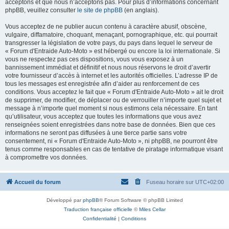
acceptons et que nous n’acceptons pas. Pour plus d’informations concernant
phpBB, veuillez consulter
le site de phpBB
(en anglais).
Vous acceptez de ne publier aucun contenu à caractère abusif, obscène,
vulgaire, diffamatoire, choquant, menaçant, pornographique, etc. qui pourrait
transgresser la législation de votre pays, du pays dans lequel le serveur de
« Forum d'Entraide Auto-Moto » est hébergé ou encore la loi internationale. Si
vous ne respectez pas ces dispositions, vous vous exposez à un
bannissement immédiat et définitif et nous nous réservons le droit d’avertir
votre fournisseur d’accès à internet et les autorités officielles. L’adresse IP de
tous les messages est enregistrée afin d’aider au renforcement de ces
conditions. Vous acceptez le fait que « Forum d'Entraide Auto-Moto » ait le droit
de supprimer, de modifier, de déplacer ou de verrouiller n’importe quel sujet et
message à n’importe quel moment si nous estimons cela nécessaire. En tant
qu’utilisateur, vous acceptez que toutes les informations que vous avez
renseignées soient enregistrées dans notre base de données. Bien que ces
informations ne seront pas diffusées à une tierce partie sans votre
consentement, ni « Forum d'Entraide Auto-Moto », ni phpBB, ne pourront être
tenus comme responsables en cas de tentative de piratage informatique visant
à compromettre vos données.
Accueil du forum
Fuseau horaire sur
UTC+02:00
Développé par
phpBB
® Forum Software © phpBB Limited
Traduction française officielle
©
Miles Cellar
Confidentialité
|
Conditions