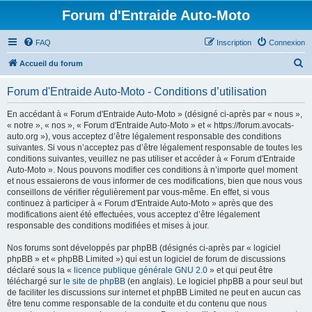
Forum d'Entraide Auto-Moto
FAQ
Inscription
Connexion
R
Accueil du forum
e
Forum d'Entraide Auto-Moto - Conditions d’utilisation
c
h
En accédant à « Forum d'Entraide Auto-Moto » (désigné ci-après par « nous »,
« notre », « nos », « Forum d'Entraide Auto-Moto » et « https://forum.avocats-
e
auto.org »), vous acceptez d’être légalement responsable des conditions
r
suivantes. Si vous n’acceptez pas d’être légalement responsable de toutes les
conditions suivantes, veuillez ne pas utiliser et accéder à « Forum d'Entraide
c
Auto-Moto ». Nous pouvons modifier ces conditions à n’importe quel moment
h
et nous essaierons de vous informer de ces modifications, bien que nous vous
conseillons de vérifier régulièrement par vous-même. En effet, si vous
e
continuez à participer à « Forum d'Entraide Auto-Moto » après que des
r
modifications aient été effectuées, vous acceptez d’être légalement
responsable des conditions modifiées et mises à jour.
Nos forums sont développés par phpBB (désignés ci-après par « logiciel
phpBB » et « phpBB Limited ») qui est un logiciel de forum de discussions
déclaré sous la «
licence publique générale GNU 2.0
» et qui peut être
téléchargé sur
le site de phpBB
(en anglais). Le logiciel phpBB a pour seul but
de faciliter les discussions sur internet et phpBB Limited ne peut en aucun cas
être tenu comme responsable de la conduite et du contenu que nous