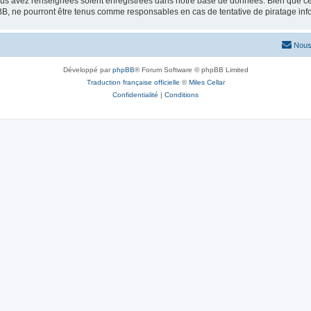
vous avez renseignées soient enregistrées dans notre base de données. Bien que ces
BB, ne pourront être tenus comme responsables en cas de tentative de piratage in
Nous
Développé par
phpBB
® Forum Software © phpBB Limited
Traduction française officielle
©
Miles Cellar
Confidentialité
|
Conditions