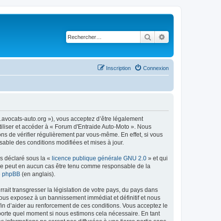
Rechercher
Recherche avancé
Inscription
Connexion
m.avocats-auto.org »), vous acceptez d’être légalement
tiliser et accéder à « Forum d'Entraide Auto-Moto ». Nous
s de vérifier régulièrement par vous-même. En effet, si vous
sable des conditions modifiées et mises à jour.
ns déclaré sous la «
licence publique générale GNU 2.0
» et qui
ed ne peut en aucun cas être tenu comme responsable de la
de phpBB
(en anglais).
ait transgresser la législation de votre pays, du pays dans
vous exposez à un bannissement immédiat et définitif et nous
 afin d’aider au renforcement de ces conditions. Vous acceptez le
importe quel moment si nous estimons cela nécessaire. En tant