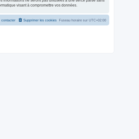
 informations ne seront pas diffusées à une tierce partie sans
formatique visant à compromettre vos données.
 contacter
Supprimer les cookies
Fuseau horaire sur
UTC+02:00