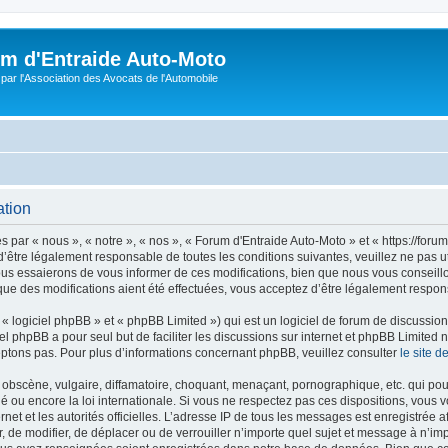
m d'Entraide Auto-Moto
par l'Association des Avocats de l'Automobile
ation
par « nous », « notre », « nos », « Forum d'Entraide Auto-Moto » et « https://foru
’être légalement responsable de toutes les conditions suivantes, veuillez ne pas u
us essaierons de vous informer de ces modifications, bien que nous vous conseillon
que des modifications aient été effectuées, vous acceptez d’être légalement respon
 logiciel phpBB » et « phpBB Limited ») qui est un logiciel de forum de discussio
iel phpBB a pour seul but de faciliter les discussions sur internet et phpBB Limit
ptons pas. Pour plus d’informations concernant phpBB, veuillez consulter
le site 
obscène, vulgaire, diffamatoire, choquant, menaçant, pornographique, etc. qui pourr
é ou encore la loi internationale. Si vous ne respectez pas ces dispositions, vous 
ernet et les autorités officielles. L’adresse IP de tous les messages est enregistrée
er, de modifier, de déplacer ou de verrouiller n’importe quel sujet et message à n’