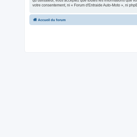
qu’utilisateur, vous acceptez que toutes les informations que 
votre consentement, ni « Forum d'Entraide Auto-Moto », ni php
Accueil du forum