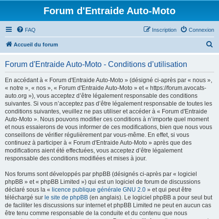
Forum d'Entraide Auto-Moto
FAQ
Inscription
Connexion
R
Accueil du forum
e
Forum d'Entraide Auto-Moto - Conditions d’utilisation
c
h
En accédant à « Forum d'Entraide Auto-Moto » (désigné ci-après par « nous »,
« notre », « nos », « Forum d'Entraide Auto-Moto » et « https://forum.avocats-
e
auto.org »), vous acceptez d’être légalement responsable des conditions
r
suivantes. Si vous n’acceptez pas d’être légalement responsable de toutes les
conditions suivantes, veuillez ne pas utiliser et accéder à « Forum d'Entraide
c
Auto-Moto ». Nous pouvons modifier ces conditions à n’importe quel moment
h
et nous essaierons de vous informer de ces modifications, bien que nous vous
conseillons de vérifier régulièrement par vous-même. En effet, si vous
e
continuez à participer à « Forum d'Entraide Auto-Moto » après que des
r
modifications aient été effectuées, vous acceptez d’être légalement
responsable des conditions modifiées et mises à jour.
Nos forums sont développés par phpBB (désignés ci-après par « logiciel
phpBB » et « phpBB Limited ») qui est un logiciel de forum de discussions
déclaré sous la «
licence publique générale GNU 2.0
» et qui peut être
téléchargé sur
le site de phpBB
(en anglais). Le logiciel phpBB a pour seul but
de faciliter les discussions sur internet et phpBB Limited ne peut en aucun cas
être tenu comme responsable de la conduite et du contenu que nous