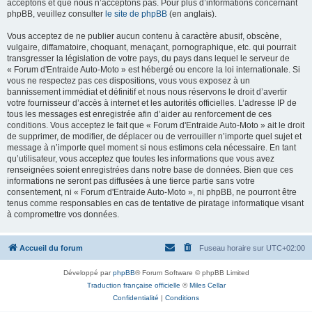
acceptons et que nous n’acceptons pas. Pour plus d’informations concernant
phpBB, veuillez consulter
le site de phpBB
(en anglais).
Vous acceptez de ne publier aucun contenu à caractère abusif, obscène,
vulgaire, diffamatoire, choquant, menaçant, pornographique, etc. qui pourrait
transgresser la législation de votre pays, du pays dans lequel le serveur de
« Forum d'Entraide Auto-Moto » est hébergé ou encore la loi internationale. Si
vous ne respectez pas ces dispositions, vous vous exposez à un
bannissement immédiat et définitif et nous nous réservons le droit d’avertir
votre fournisseur d’accès à internet et les autorités officielles. L’adresse IP de
tous les messages est enregistrée afin d’aider au renforcement de ces
conditions. Vous acceptez le fait que « Forum d'Entraide Auto-Moto » ait le droit
de supprimer, de modifier, de déplacer ou de verrouiller n’importe quel sujet et
message à n’importe quel moment si nous estimons cela nécessaire. En tant
qu’utilisateur, vous acceptez que toutes les informations que vous avez
renseignées soient enregistrées dans notre base de données. Bien que ces
informations ne seront pas diffusées à une tierce partie sans votre
consentement, ni « Forum d'Entraide Auto-Moto », ni phpBB, ne pourront être
tenus comme responsables en cas de tentative de piratage informatique visant
à compromettre vos données.
Accueil du forum
Fuseau horaire sur
UTC+02:00
Développé par
phpBB
® Forum Software © phpBB Limited
Traduction française officielle
©
Miles Cellar
Confidentialité
|
Conditions