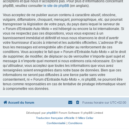
acceptons et que nous n’acceptons pas. Pour plus d’informations concernant
phpBB, veuillez consulter
le site de phpBB
(en anglais).
Vous acceptez de ne publier aucun contenu à caractère abusif, obscène,
vulgaire, diffamatoire, choquant, menaçant, pornographique, etc. qui pourrait
transgresser la législation de votre pays, du pays dans lequel le serveur de
« Forum d'Entraide Auto-Moto » est hébergé ou encore la loi internationale. Si
vous ne respectez pas ces dispositions, vous vous exposez à un
bannissement immédiat et définitif et nous nous réservons le droit d’avertir
votre fournisseur d’accès à internet et les autorités officielles. L’adresse IP de
tous les messages est enregistrée afin d’aider au renforcement de ces
conditions. Vous acceptez le fait que « Forum d'Entraide Auto-Moto » ait le droit
de supprimer, de modifier, de déplacer ou de verrouiller n’importe quel sujet et
message à n’importe quel moment si nous estimons cela nécessaire. En tant
qu’utilisateur, vous acceptez que toutes les informations que vous avez
renseignées soient enregistrées dans notre base de données. Bien que ces
informations ne seront pas diffusées à une tierce partie sans votre
consentement, ni « Forum d'Entraide Auto-Moto », ni phpBB, ne pourront être
tenus comme responsables en cas de tentative de piratage informatique visant
à compromettre vos données.
Accueil du forum
Fuseau horaire sur
UTC+02:00
Développé par
phpBB
® Forum Software © phpBB Limited
Traduction française officielle
©
Miles Cellar
Confidentialité
|
Conditions