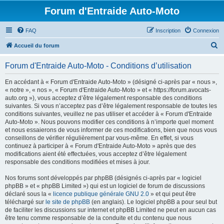
Forum d'Entraide Auto-Moto
FAQ
Inscription
Connexion
R
Accueil du forum
e
Forum d'Entraide Auto-Moto - Conditions d’utilisation
c
h
En accédant à « Forum d'Entraide Auto-Moto » (désigné ci-après par « nous »,
« notre », « nos », « Forum d'Entraide Auto-Moto » et « https://forum.avocats-
e
auto.org »), vous acceptez d’être légalement responsable des conditions
r
suivantes. Si vous n’acceptez pas d’être légalement responsable de toutes les
conditions suivantes, veuillez ne pas utiliser et accéder à « Forum d'Entraide
c
Auto-Moto ». Nous pouvons modifier ces conditions à n’importe quel moment
h
et nous essaierons de vous informer de ces modifications, bien que nous vous
conseillons de vérifier régulièrement par vous-même. En effet, si vous
e
continuez à participer à « Forum d'Entraide Auto-Moto » après que des
r
modifications aient été effectuées, vous acceptez d’être légalement
responsable des conditions modifiées et mises à jour.
Nos forums sont développés par phpBB (désignés ci-après par « logiciel
phpBB » et « phpBB Limited ») qui est un logiciel de forum de discussions
déclaré sous la «
licence publique générale GNU 2.0
» et qui peut être
téléchargé sur
le site de phpBB
(en anglais). Le logiciel phpBB a pour seul but
de faciliter les discussions sur internet et phpBB Limited ne peut en aucun cas
être tenu comme responsable de la conduite et du contenu que nous