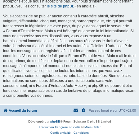
acceptons et que nous n’acceptons pas. Pour plus d’informations concernant
phpBB, veuillez consulter
le site de phpBB
(en anglais).
Vous acceptez de ne publier aucun contenu à caractère abusif, obscène,
vulgaire, diffamatoire, choquant, menaçant, pornographique, etc. qui pourrait
transgresser la législation de votre pays, du pays dans lequel le serveur de
« Forum d'Entraide Auto-Moto » est hébergé ou encore la loi internationale. Si
vous ne respectez pas ces dispositions, vous vous exposez à un
bannissement immédiat et définitif et nous nous réservons le droit d’avertir
votre fournisseur d’accès à internet et les autorités officielles. L’adresse IP de
tous les messages est enregistrée afin d’aider au renforcement de ces
conditions. Vous acceptez le fait que « Forum d'Entraide Auto-Moto » ait le droit
de supprimer, de modifier, de déplacer ou de verrouiller n’importe quel sujet et
message à n’importe quel moment si nous estimons cela nécessaire. En tant
qu’utilisateur, vous acceptez que toutes les informations que vous avez
renseignées soient enregistrées dans notre base de données. Bien que ces
informations ne seront pas diffusées à une tierce partie sans votre
consentement, ni « Forum d'Entraide Auto-Moto », ni phpBB, ne pourront être
tenus comme responsables en cas de tentative de piratage informatique visant
à compromettre vos données.
Accueil du forum
Fuseau horaire sur
UTC+02:00
Développé par
phpBB
® Forum Software © phpBB Limited
Traduction française officielle
©
Miles Cellar
Confidentialité
|
Conditions