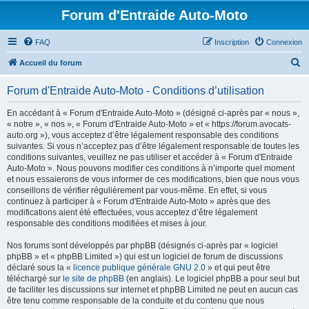
Forum d'Entraide Auto-Moto
FAQ
Inscription
Connexion
R
Accueil du forum
e
Forum d'Entraide Auto-Moto - Conditions d’utilisation
c
h
En accédant à « Forum d'Entraide Auto-Moto » (désigné ci-après par « nous »,
« notre », « nos », « Forum d'Entraide Auto-Moto » et « https://forum.avocats-
e
auto.org »), vous acceptez d’être légalement responsable des conditions
r
suivantes. Si vous n’acceptez pas d’être légalement responsable de toutes les
conditions suivantes, veuillez ne pas utiliser et accéder à « Forum d'Entraide
c
Auto-Moto ». Nous pouvons modifier ces conditions à n’importe quel moment
h
et nous essaierons de vous informer de ces modifications, bien que nous vous
conseillons de vérifier régulièrement par vous-même. En effet, si vous
e
continuez à participer à « Forum d'Entraide Auto-Moto » après que des
r
modifications aient été effectuées, vous acceptez d’être légalement
responsable des conditions modifiées et mises à jour.
Nos forums sont développés par phpBB (désignés ci-après par « logiciel
phpBB » et « phpBB Limited ») qui est un logiciel de forum de discussions
déclaré sous la «
licence publique générale GNU 2.0
» et qui peut être
téléchargé sur
le site de phpBB
(en anglais). Le logiciel phpBB a pour seul but
de faciliter les discussions sur internet et phpBB Limited ne peut en aucun cas
être tenu comme responsable de la conduite et du contenu que nous