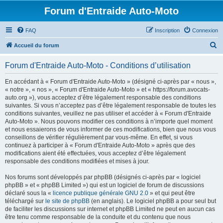
Forum d'Entraide Auto-Moto
FAQ
Inscription
Connexion
R
Accueil du forum
e
Forum d'Entraide Auto-Moto - Conditions d’utilisation
c
h
En accédant à « Forum d'Entraide Auto-Moto » (désigné ci-après par « nous »,
« notre », « nos », « Forum d'Entraide Auto-Moto » et « https://forum.avocats-
e
auto.org »), vous acceptez d’être légalement responsable des conditions
r
suivantes. Si vous n’acceptez pas d’être légalement responsable de toutes les
conditions suivantes, veuillez ne pas utiliser et accéder à « Forum d'Entraide
c
Auto-Moto ». Nous pouvons modifier ces conditions à n’importe quel moment
h
et nous essaierons de vous informer de ces modifications, bien que nous vous
conseillons de vérifier régulièrement par vous-même. En effet, si vous
e
continuez à participer à « Forum d'Entraide Auto-Moto » après que des
r
modifications aient été effectuées, vous acceptez d’être légalement
responsable des conditions modifiées et mises à jour.
Nos forums sont développés par phpBB (désignés ci-après par « logiciel
phpBB » et « phpBB Limited ») qui est un logiciel de forum de discussions
déclaré sous la «
licence publique générale GNU 2.0
» et qui peut être
téléchargé sur
le site de phpBB
(en anglais). Le logiciel phpBB a pour seul but
de faciliter les discussions sur internet et phpBB Limited ne peut en aucun cas
être tenu comme responsable de la conduite et du contenu que nous