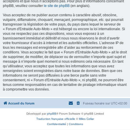
acceptons et que nous n’acceptons pas. Pour plus d’informations concernant
phpBB, veuillez consulter
le site de phpBB
(en anglais).
Vous acceptez de ne publier aucun contenu à caractère abusif, obscène,
vulgaire, diffamatoire, choquant, menaçant, pornographique, etc. qui pourrait
transgresser la législation de votre pays, du pays dans lequel le serveur de
« Forum d'Entraide Auto-Moto » est hébergé ou encore la loi internationale. Si
vous ne respectez pas ces dispositions, vous vous exposez à un
bannissement immédiat et définitif et nous nous réservons le droit d’avertir
votre fournisseur d’accès à internet et les autorités officielles. L’adresse IP de
tous les messages est enregistrée afin d’aider au renforcement de ces
conditions. Vous acceptez le fait que « Forum d'Entraide Auto-Moto » ait le droit
de supprimer, de modifier, de déplacer ou de verrouiller n’importe quel sujet et
message à n’importe quel moment si nous estimons cela nécessaire. En tant
qu’utilisateur, vous acceptez que toutes les informations que vous avez
renseignées soient enregistrées dans notre base de données. Bien que ces
informations ne seront pas diffusées à une tierce partie sans votre
consentement, ni « Forum d'Entraide Auto-Moto », ni phpBB, ne pourront être
tenus comme responsables en cas de tentative de piratage informatique visant
à compromettre vos données.
Accueil du forum
Fuseau horaire sur
UTC+02:00
Développé par
phpBB
® Forum Software © phpBB Limited
Traduction française officielle
©
Miles Cellar
Confidentialité
|
Conditions