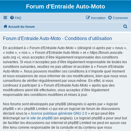
Forum d'Entraide Auto-Moto
FAQ
Inscription
Connexion
R
Accueil du forum
e
Forum d'Entraide Auto-Moto - Conditions d’utilisation
c
h
En accédant à « Forum d'Entraide Auto-Moto » (désigné ci-après par « nous »,
« notre », « nos », « Forum d'Entraide Auto-Moto » et « https://forum.avocats-
e
auto.org »), vous acceptez d’être légalement responsable des conditions
r
suivantes. Si vous n’acceptez pas d’être légalement responsable de toutes les
conditions suivantes, veuillez ne pas utiliser et accéder à « Forum d'Entraide
c
Auto-Moto ». Nous pouvons modifier ces conditions à n’importe quel moment
h
et nous essaierons de vous informer de ces modifications, bien que nous vous
conseillons de vérifier régulièrement par vous-même. En effet, si vous
e
continuez à participer à « Forum d'Entraide Auto-Moto » après que des
r
modifications aient été effectuées, vous acceptez d’être légalement
responsable des conditions modifiées et mises à jour.
Nos forums sont développés par phpBB (désignés ci-après par « logiciel
phpBB » et « phpBB Limited ») qui est un logiciel de forum de discussions
déclaré sous la «
licence publique générale GNU 2.0
» et qui peut être
téléchargé sur
le site de phpBB
(en anglais). Le logiciel phpBB a pour seul but
de faciliter les discussions sur internet et phpBB Limited ne peut en aucun cas
être tenu comme responsable de la conduite et du contenu que nous