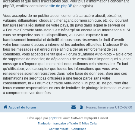
acceptons et que nous n’acceptons pas. Pour plus d’informations concernant
phpBB, veuillez consulter
le site de phpBB
(en anglais).
Vous acceptez de ne publier aucun contenu à caractère abusif, obscène,
vulgaire, diffamatoire, choquant, menaçant, pornographique, etc. qui pourrait
transgresser la législation de votre pays, du pays dans lequel le serveur de
« Forum d'Entraide Auto-Moto » est hébergé ou encore la loi internationale. Si
vous ne respectez pas ces dispositions, vous vous exposez à un
bannissement immédiat et définitif et nous nous réservons le droit d’avertir
votre fournisseur d’accès à internet et les autorités officielles. L’adresse IP de
tous les messages est enregistrée afin d’aider au renforcement de ces
conditions. Vous acceptez le fait que « Forum d'Entraide Auto-Moto » ait le droit
de supprimer, de modifier, de déplacer ou de verrouiller n’importe quel sujet et
message à n’importe quel moment si nous estimons cela nécessaire. En tant
qu’utilisateur, vous acceptez que toutes les informations que vous avez
renseignées soient enregistrées dans notre base de données. Bien que ces
informations ne seront pas diffusées à une tierce partie sans votre
consentement, ni « Forum d'Entraide Auto-Moto », ni phpBB, ne pourront être
tenus comme responsables en cas de tentative de piratage informatique visant
à compromettre vos données.
Accueil du forum
Fuseau horaire sur
UTC+02:00
Développé par
phpBB
® Forum Software © phpBB Limited
Traduction française officielle
©
Miles Cellar
Confidentialité
|
Conditions