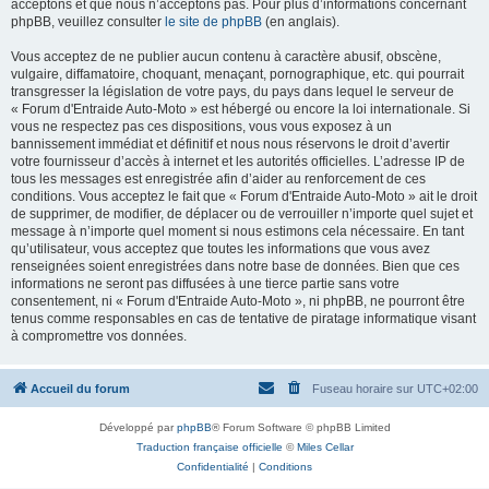
acceptons et que nous n’acceptons pas. Pour plus d’informations concernant
phpBB, veuillez consulter
le site de phpBB
(en anglais).
Vous acceptez de ne publier aucun contenu à caractère abusif, obscène,
vulgaire, diffamatoire, choquant, menaçant, pornographique, etc. qui pourrait
transgresser la législation de votre pays, du pays dans lequel le serveur de
« Forum d'Entraide Auto-Moto » est hébergé ou encore la loi internationale. Si
vous ne respectez pas ces dispositions, vous vous exposez à un
bannissement immédiat et définitif et nous nous réservons le droit d’avertir
votre fournisseur d’accès à internet et les autorités officielles. L’adresse IP de
tous les messages est enregistrée afin d’aider au renforcement de ces
conditions. Vous acceptez le fait que « Forum d'Entraide Auto-Moto » ait le droit
de supprimer, de modifier, de déplacer ou de verrouiller n’importe quel sujet et
message à n’importe quel moment si nous estimons cela nécessaire. En tant
qu’utilisateur, vous acceptez que toutes les informations que vous avez
renseignées soient enregistrées dans notre base de données. Bien que ces
informations ne seront pas diffusées à une tierce partie sans votre
consentement, ni « Forum d'Entraide Auto-Moto », ni phpBB, ne pourront être
tenus comme responsables en cas de tentative de piratage informatique visant
à compromettre vos données.
Accueil du forum
Fuseau horaire sur
UTC+02:00
Développé par
phpBB
® Forum Software © phpBB Limited
Traduction française officielle
©
Miles Cellar
Confidentialité
|
Conditions