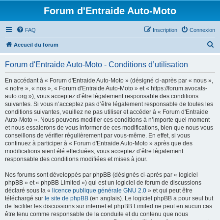
Forum d'Entraide Auto-Moto
FAQ
Inscription
Connexion
R
Accueil du forum
e
Forum d'Entraide Auto-Moto - Conditions d’utilisation
c
h
En accédant à « Forum d'Entraide Auto-Moto » (désigné ci-après par « nous »,
« notre », « nos », « Forum d'Entraide Auto-Moto » et « https://forum.avocats-
e
auto.org »), vous acceptez d’être légalement responsable des conditions
r
suivantes. Si vous n’acceptez pas d’être légalement responsable de toutes les
conditions suivantes, veuillez ne pas utiliser et accéder à « Forum d'Entraide
c
Auto-Moto ». Nous pouvons modifier ces conditions à n’importe quel moment
h
et nous essaierons de vous informer de ces modifications, bien que nous vous
conseillons de vérifier régulièrement par vous-même. En effet, si vous
e
continuez à participer à « Forum d'Entraide Auto-Moto » après que des
r
modifications aient été effectuées, vous acceptez d’être légalement
responsable des conditions modifiées et mises à jour.
Nos forums sont développés par phpBB (désignés ci-après par « logiciel
phpBB » et « phpBB Limited ») qui est un logiciel de forum de discussions
déclaré sous la «
licence publique générale GNU 2.0
» et qui peut être
téléchargé sur
le site de phpBB
(en anglais). Le logiciel phpBB a pour seul but
de faciliter les discussions sur internet et phpBB Limited ne peut en aucun cas
être tenu comme responsable de la conduite et du contenu que nous