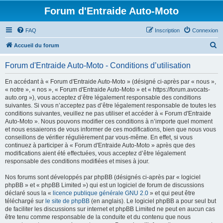
Forum d'Entraide Auto-Moto
FAQ
Inscription
Connexion
R
Accueil du forum
e
Forum d'Entraide Auto-Moto - Conditions d’utilisation
c
h
En accédant à « Forum d'Entraide Auto-Moto » (désigné ci-après par « nous »,
« notre », « nos », « Forum d'Entraide Auto-Moto » et « https://forum.avocats-
e
auto.org »), vous acceptez d’être légalement responsable des conditions
r
suivantes. Si vous n’acceptez pas d’être légalement responsable de toutes les
conditions suivantes, veuillez ne pas utiliser et accéder à « Forum d'Entraide
c
Auto-Moto ». Nous pouvons modifier ces conditions à n’importe quel moment
h
et nous essaierons de vous informer de ces modifications, bien que nous vous
conseillons de vérifier régulièrement par vous-même. En effet, si vous
e
continuez à participer à « Forum d'Entraide Auto-Moto » après que des
r
modifications aient été effectuées, vous acceptez d’être légalement
responsable des conditions modifiées et mises à jour.
Nos forums sont développés par phpBB (désignés ci-après par « logiciel
phpBB » et « phpBB Limited ») qui est un logiciel de forum de discussions
déclaré sous la «
licence publique générale GNU 2.0
» et qui peut être
téléchargé sur
le site de phpBB
(en anglais). Le logiciel phpBB a pour seul but
de faciliter les discussions sur internet et phpBB Limited ne peut en aucun cas
être tenu comme responsable de la conduite et du contenu que nous