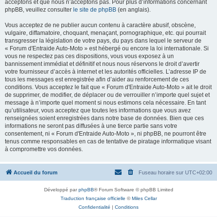
acceptons et que nous n’acceptons pas. Pour plus d’informations concernant
phpBB, veuillez consulter
le site de phpBB
(en anglais).
Vous acceptez de ne publier aucun contenu à caractère abusif, obscène,
vulgaire, diffamatoire, choquant, menaçant, pornographique, etc. qui pourrait
transgresser la législation de votre pays, du pays dans lequel le serveur de
« Forum d'Entraide Auto-Moto » est hébergé ou encore la loi internationale. Si
vous ne respectez pas ces dispositions, vous vous exposez à un
bannissement immédiat et définitif et nous nous réservons le droit d’avertir
votre fournisseur d’accès à internet et les autorités officielles. L’adresse IP de
tous les messages est enregistrée afin d’aider au renforcement de ces
conditions. Vous acceptez le fait que « Forum d'Entraide Auto-Moto » ait le droit
de supprimer, de modifier, de déplacer ou de verrouiller n’importe quel sujet et
message à n’importe quel moment si nous estimons cela nécessaire. En tant
qu’utilisateur, vous acceptez que toutes les informations que vous avez
renseignées soient enregistrées dans notre base de données. Bien que ces
informations ne seront pas diffusées à une tierce partie sans votre
consentement, ni « Forum d'Entraide Auto-Moto », ni phpBB, ne pourront être
tenus comme responsables en cas de tentative de piratage informatique visant
à compromettre vos données.
Accueil du forum
Fuseau horaire sur
UTC+02:00
Développé par
phpBB
® Forum Software © phpBB Limited
Traduction française officielle
©
Miles Cellar
Confidentialité
|
Conditions