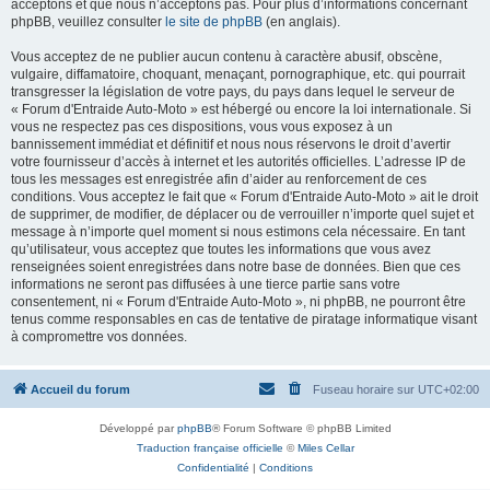
acceptons et que nous n’acceptons pas. Pour plus d’informations concernant
phpBB, veuillez consulter
le site de phpBB
(en anglais).
Vous acceptez de ne publier aucun contenu à caractère abusif, obscène,
vulgaire, diffamatoire, choquant, menaçant, pornographique, etc. qui pourrait
transgresser la législation de votre pays, du pays dans lequel le serveur de
« Forum d'Entraide Auto-Moto » est hébergé ou encore la loi internationale. Si
vous ne respectez pas ces dispositions, vous vous exposez à un
bannissement immédiat et définitif et nous nous réservons le droit d’avertir
votre fournisseur d’accès à internet et les autorités officielles. L’adresse IP de
tous les messages est enregistrée afin d’aider au renforcement de ces
conditions. Vous acceptez le fait que « Forum d'Entraide Auto-Moto » ait le droit
de supprimer, de modifier, de déplacer ou de verrouiller n’importe quel sujet et
message à n’importe quel moment si nous estimons cela nécessaire. En tant
qu’utilisateur, vous acceptez que toutes les informations que vous avez
renseignées soient enregistrées dans notre base de données. Bien que ces
informations ne seront pas diffusées à une tierce partie sans votre
consentement, ni « Forum d'Entraide Auto-Moto », ni phpBB, ne pourront être
tenus comme responsables en cas de tentative de piratage informatique visant
à compromettre vos données.
Accueil du forum
Fuseau horaire sur
UTC+02:00
Développé par
phpBB
® Forum Software © phpBB Limited
Traduction française officielle
©
Miles Cellar
Confidentialité
|
Conditions