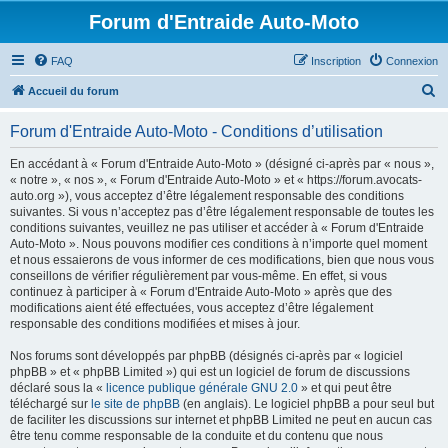
Forum d'Entraide Auto-Moto
FAQ
Inscription
Connexion
R
Accueil du forum
e
Forum d'Entraide Auto-Moto - Conditions d’utilisation
c
h
En accédant à « Forum d'Entraide Auto-Moto » (désigné ci-après par « nous »,
« notre », « nos », « Forum d'Entraide Auto-Moto » et « https://forum.avocats-
e
auto.org »), vous acceptez d’être légalement responsable des conditions
r
suivantes. Si vous n’acceptez pas d’être légalement responsable de toutes les
conditions suivantes, veuillez ne pas utiliser et accéder à « Forum d'Entraide
c
Auto-Moto ». Nous pouvons modifier ces conditions à n’importe quel moment
h
et nous essaierons de vous informer de ces modifications, bien que nous vous
conseillons de vérifier régulièrement par vous-même. En effet, si vous
e
continuez à participer à « Forum d'Entraide Auto-Moto » après que des
r
modifications aient été effectuées, vous acceptez d’être légalement
responsable des conditions modifiées et mises à jour.
Nos forums sont développés par phpBB (désignés ci-après par « logiciel
phpBB » et « phpBB Limited ») qui est un logiciel de forum de discussions
déclaré sous la «
licence publique générale GNU 2.0
» et qui peut être
téléchargé sur
le site de phpBB
(en anglais). Le logiciel phpBB a pour seul but
de faciliter les discussions sur internet et phpBB Limited ne peut en aucun cas
être tenu comme responsable de la conduite et du contenu que nous