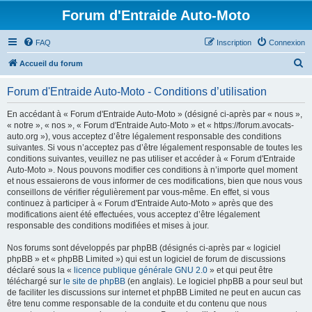
Forum d'Entraide Auto-Moto
FAQ
Inscription
Connexion
R
Accueil du forum
e
Forum d'Entraide Auto-Moto - Conditions d’utilisation
c
h
En accédant à « Forum d'Entraide Auto-Moto » (désigné ci-après par « nous »,
« notre », « nos », « Forum d'Entraide Auto-Moto » et « https://forum.avocats-
e
auto.org »), vous acceptez d’être légalement responsable des conditions
r
suivantes. Si vous n’acceptez pas d’être légalement responsable de toutes les
conditions suivantes, veuillez ne pas utiliser et accéder à « Forum d'Entraide
c
Auto-Moto ». Nous pouvons modifier ces conditions à n’importe quel moment
h
et nous essaierons de vous informer de ces modifications, bien que nous vous
conseillons de vérifier régulièrement par vous-même. En effet, si vous
e
continuez à participer à « Forum d'Entraide Auto-Moto » après que des
r
modifications aient été effectuées, vous acceptez d’être légalement
responsable des conditions modifiées et mises à jour.
Nos forums sont développés par phpBB (désignés ci-après par « logiciel
phpBB » et « phpBB Limited ») qui est un logiciel de forum de discussions
déclaré sous la «
licence publique générale GNU 2.0
» et qui peut être
téléchargé sur
le site de phpBB
(en anglais). Le logiciel phpBB a pour seul but
de faciliter les discussions sur internet et phpBB Limited ne peut en aucun cas
être tenu comme responsable de la conduite et du contenu que nous