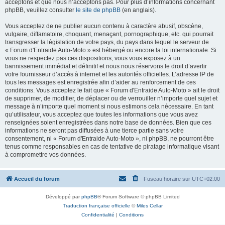
acceptons et que nous n’acceptons pas. Pour plus d’informations concernant
phpBB, veuillez consulter
le site de phpBB
(en anglais).
Vous acceptez de ne publier aucun contenu à caractère abusif, obscène,
vulgaire, diffamatoire, choquant, menaçant, pornographique, etc. qui pourrait
transgresser la législation de votre pays, du pays dans lequel le serveur de
« Forum d'Entraide Auto-Moto » est hébergé ou encore la loi internationale. Si
vous ne respectez pas ces dispositions, vous vous exposez à un
bannissement immédiat et définitif et nous nous réservons le droit d’avertir
votre fournisseur d’accès à internet et les autorités officielles. L’adresse IP de
tous les messages est enregistrée afin d’aider au renforcement de ces
conditions. Vous acceptez le fait que « Forum d'Entraide Auto-Moto » ait le droit
de supprimer, de modifier, de déplacer ou de verrouiller n’importe quel sujet et
message à n’importe quel moment si nous estimons cela nécessaire. En tant
qu’utilisateur, vous acceptez que toutes les informations que vous avez
renseignées soient enregistrées dans notre base de données. Bien que ces
informations ne seront pas diffusées à une tierce partie sans votre
consentement, ni « Forum d'Entraide Auto-Moto », ni phpBB, ne pourront être
tenus comme responsables en cas de tentative de piratage informatique visant
à compromettre vos données.
Accueil du forum
Fuseau horaire sur
UTC+02:00
Développé par
phpBB
® Forum Software © phpBB Limited
Traduction française officielle
©
Miles Cellar
Confidentialité
|
Conditions