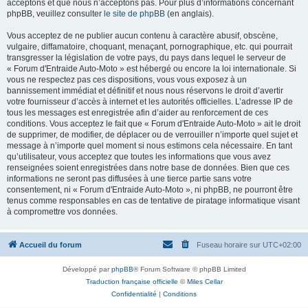
acceptons et que nous n’acceptons pas. Pour plus d’informations concernant
phpBB, veuillez consulter
le site de phpBB
(en anglais).
Vous acceptez de ne publier aucun contenu à caractère abusif, obscène,
vulgaire, diffamatoire, choquant, menaçant, pornographique, etc. qui pourrait
transgresser la législation de votre pays, du pays dans lequel le serveur de
« Forum d'Entraide Auto-Moto » est hébergé ou encore la loi internationale. Si
vous ne respectez pas ces dispositions, vous vous exposez à un
bannissement immédiat et définitif et nous nous réservons le droit d’avertir
votre fournisseur d’accès à internet et les autorités officielles. L’adresse IP de
tous les messages est enregistrée afin d’aider au renforcement de ces
conditions. Vous acceptez le fait que « Forum d'Entraide Auto-Moto » ait le droit
de supprimer, de modifier, de déplacer ou de verrouiller n’importe quel sujet et
message à n’importe quel moment si nous estimons cela nécessaire. En tant
qu’utilisateur, vous acceptez que toutes les informations que vous avez
renseignées soient enregistrées dans notre base de données. Bien que ces
informations ne seront pas diffusées à une tierce partie sans votre
consentement, ni « Forum d'Entraide Auto-Moto », ni phpBB, ne pourront être
tenus comme responsables en cas de tentative de piratage informatique visant
à compromettre vos données.
Accueil du forum
Fuseau horaire sur
UTC+02:00
Développé par
phpBB
® Forum Software © phpBB Limited
Traduction française officielle
©
Miles Cellar
Confidentialité
|
Conditions