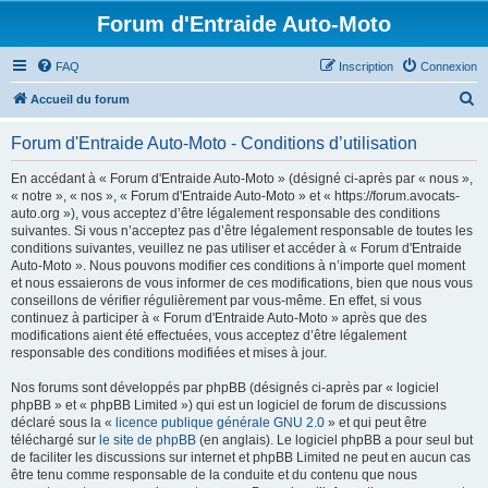
Forum d'Entraide Auto-Moto
FAQ
Inscription
Connexion
R
Accueil du forum
e
Forum d'Entraide Auto-Moto - Conditions d’utilisation
c
h
En accédant à « Forum d'Entraide Auto-Moto » (désigné ci-après par « nous »,
« notre », « nos », « Forum d'Entraide Auto-Moto » et « https://forum.avocats-
e
auto.org »), vous acceptez d’être légalement responsable des conditions
r
suivantes. Si vous n’acceptez pas d’être légalement responsable de toutes les
conditions suivantes, veuillez ne pas utiliser et accéder à « Forum d'Entraide
c
Auto-Moto ». Nous pouvons modifier ces conditions à n’importe quel moment
h
et nous essaierons de vous informer de ces modifications, bien que nous vous
conseillons de vérifier régulièrement par vous-même. En effet, si vous
e
continuez à participer à « Forum d'Entraide Auto-Moto » après que des
r
modifications aient été effectuées, vous acceptez d’être légalement
responsable des conditions modifiées et mises à jour.
Nos forums sont développés par phpBB (désignés ci-après par « logiciel
phpBB » et « phpBB Limited ») qui est un logiciel de forum de discussions
déclaré sous la «
licence publique générale GNU 2.0
» et qui peut être
téléchargé sur
le site de phpBB
(en anglais). Le logiciel phpBB a pour seul but
de faciliter les discussions sur internet et phpBB Limited ne peut en aucun cas
être tenu comme responsable de la conduite et du contenu que nous