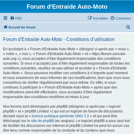
Forum d'Entraide Auto-Moto
FAQ
Inscription
Connexion
R
Accueil du forum
e
Forum d'Entraide Auto-Moto - Conditions d’utilisation
c
h
En accédant à « Forum d'Entraide Auto-Moto » (désigné ci-après par « nous »,
« notre », « nos », « Forum d'Entraide Auto-Moto » et « https://forum.avocats-
e
auto.org »), vous acceptez d’être légalement responsable des conditions
r
suivantes. Si vous n’acceptez pas d’être légalement responsable de toutes les
conditions suivantes, veuillez ne pas utiliser et accéder à « Forum d'Entraide
c
Auto-Moto ». Nous pouvons modifier ces conditions à n’importe quel moment
h
et nous essaierons de vous informer de ces modifications, bien que nous vous
conseillons de vérifier régulièrement par vous-même. En effet, si vous
e
continuez à participer à « Forum d'Entraide Auto-Moto » après que des
r
modifications aient été effectuées, vous acceptez d’être légalement
responsable des conditions modifiées et mises à jour.
Nos forums sont développés par phpBB (désignés ci-après par « logiciel
phpBB » et « phpBB Limited ») qui est un logiciel de forum de discussions
déclaré sous la «
licence publique générale GNU 2.0
» et qui peut être
téléchargé sur
le site de phpBB
(en anglais). Le logiciel phpBB a pour seul but
de faciliter les discussions sur internet et phpBB Limited ne peut en aucun cas
être tenu comme responsable de la conduite et du contenu que nous