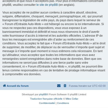
acceptons et que nous n’acceptons pas. Pour plus d’informations concernant
phpBB, veuillez consulter
le site de phpBB
(en anglais).
Vous acceptez de ne publier aucun contenu à caractère abusif, obscène,
vulgaire, diffamatoire, choquant, menaçant, pornographique, etc. qui pourrait
transgresser la législation de votre pays, du pays dans lequel le serveur de
« Forum d'Entraide Auto-Moto » est hébergé ou encore la loi internationale. Si
vous ne respectez pas ces dispositions, vous vous exposez à un
bannissement immédiat et définitif et nous nous réservons le droit d’avertir
votre fournisseur d’accès à internet et les autorités officielles. L’adresse IP de
tous les messages est enregistrée afin d’aider au renforcement de ces
conditions. Vous acceptez le fait que « Forum d'Entraide Auto-Moto » ait le droit
de supprimer, de modifier, de déplacer ou de verrouiller n’importe quel sujet et
message à n’importe quel moment si nous estimons cela nécessaire. En tant
qu’utilisateur, vous acceptez que toutes les informations que vous avez
renseignées soient enregistrées dans notre base de données. Bien que ces
informations ne seront pas diffusées à une tierce partie sans votre
consentement, ni « Forum d'Entraide Auto-Moto », ni phpBB, ne pourront être
tenus comme responsables en cas de tentative de piratage informatique visant
à compromettre vos données.
Accueil du forum
Fuseau horaire sur
UTC+02:00
Développé par
phpBB
® Forum Software © phpBB Limited
Traduction française officielle
©
Miles Cellar
Confidentialité
|
Conditions