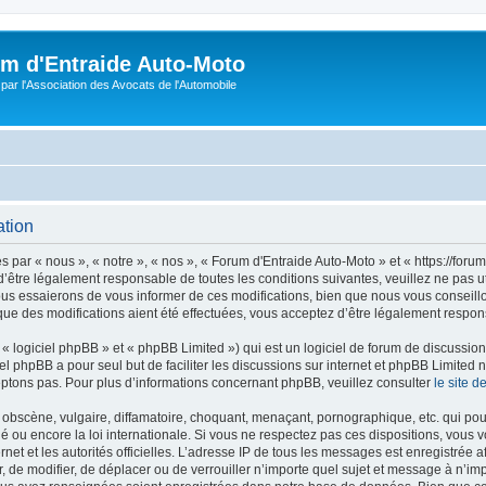
m d'Entraide Auto-Moto
par l'Association des Avocats de l'Automobile
ation
par « nous », « notre », « nos », « Forum d'Entraide Auto-Moto » et « https://foru
’être légalement responsable de toutes les conditions suivantes, veuillez ne pas u
us essaierons de vous informer de ces modifications, bien que nous vous conseillon
que des modifications aient été effectuées, vous acceptez d’être légalement respon
 logiciel phpBB » et « phpBB Limited ») qui est un logiciel de forum de discussio
iel phpBB a pour seul but de faciliter les discussions sur internet et phpBB Limit
ptons pas. Pour plus d’informations concernant phpBB, veuillez consulter
le site 
obscène, vulgaire, diffamatoire, choquant, menaçant, pornographique, etc. qui pourr
é ou encore la loi internationale. Si vous ne respectez pas ces dispositions, vous 
ernet et les autorités officielles. L’adresse IP de tous les messages est enregistrée
er, de modifier, de déplacer ou de verrouiller n’importe quel sujet et message à n’