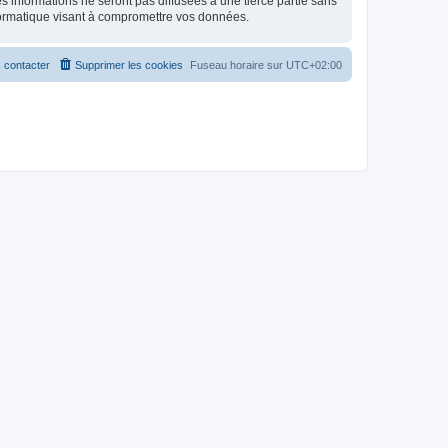
 informations ne seront pas diffusées à une tierce partie sans
formatique visant à compromettre vos données.
 contacter
Supprimer les cookies
Fuseau horaire sur
UTC+02:00