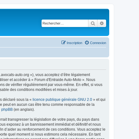
Rechercher
Recherche avancé
Inscription
Connexion
m.avocats-auto.org »), vous acceptez d’être légalement
tiliser et accéder à « Forum d'Entraide Auto-Moto ». Nous
s de vérifier régulièrement par vous-même. En effet, si vous
sable des conditions modifiées et mises à jour.
ns déclaré sous la «
licence publique générale GNU 2.0
» et qui
ed ne peut en aucun cas être tenu comme responsable de la
de phpBB
(en anglais).
ait transgresser la législation de votre pays, du pays dans
vous exposez à un bannissement immédiat et définitif et nous
 afin d’aider au renforcement de ces conditions. Vous acceptez le
importe quel moment si nous estimons cela nécessaire. En tant