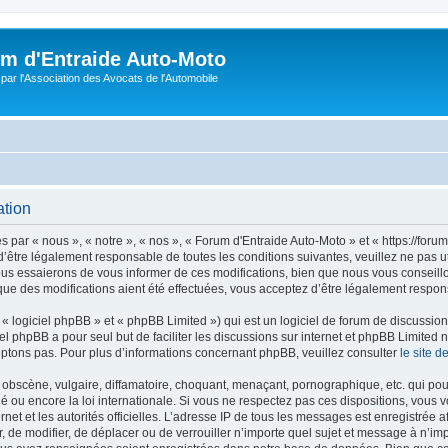
m d'Entraide Auto-Moto
par l'Association des Avocats de l'Automobile
ation
par « nous », « notre », « nos », « Forum d'Entraide Auto-Moto » et « https://foru
’être légalement responsable de toutes les conditions suivantes, veuillez ne pas u
us essaierons de vous informer de ces modifications, bien que nous vous conseillon
que des modifications aient été effectuées, vous acceptez d’être légalement respon
 logiciel phpBB » et « phpBB Limited ») qui est un logiciel de forum de discussio
iel phpBB a pour seul but de faciliter les discussions sur internet et phpBB Limit
ptons pas. Pour plus d’informations concernant phpBB, veuillez consulter
le site 
obscène, vulgaire, diffamatoire, choquant, menaçant, pornographique, etc. qui pourr
é ou encore la loi internationale. Si vous ne respectez pas ces dispositions, vous 
ernet et les autorités officielles. L’adresse IP de tous les messages est enregistrée
er, de modifier, de déplacer ou de verrouiller n’importe quel sujet et message à n’