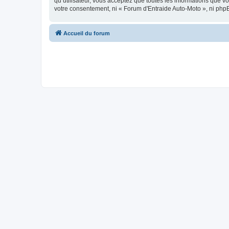
qu’utilisateur, vous acceptez que toutes les informations que 
votre consentement, ni « Forum d'Entraide Auto-Moto », ni php
Accueil du forum