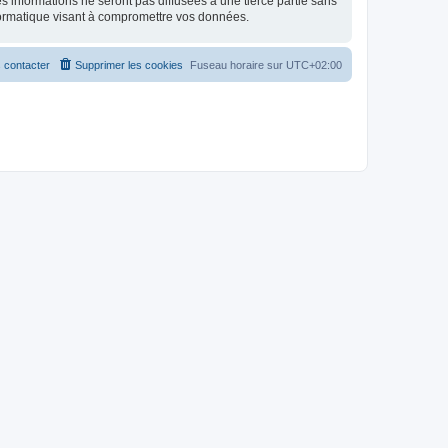
 informations ne seront pas diffusées à une tierce partie sans
formatique visant à compromettre vos données.
 contacter
Supprimer les cookies
Fuseau horaire sur
UTC+02:00