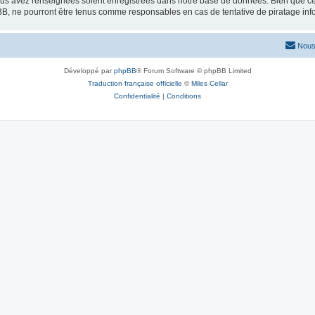
vous avez renseignées soient enregistrées dans notre base de données. Bien que ces
BB, ne pourront être tenus comme responsables en cas de tentative de piratage in
Nous
Développé par
phpBB
® Forum Software © phpBB Limited
Traduction française officielle
©
Miles Cellar
Confidentialité
|
Conditions