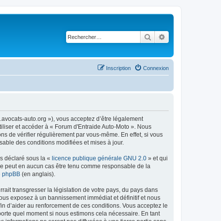
Rechercher
Recherche avancé
Inscription
Connexion
m.avocats-auto.org »), vous acceptez d’être légalement
tiliser et accéder à « Forum d'Entraide Auto-Moto ». Nous
s de vérifier régulièrement par vous-même. En effet, si vous
sable des conditions modifiées et mises à jour.
ns déclaré sous la «
licence publique générale GNU 2.0
» et qui
ed ne peut en aucun cas être tenu comme responsable de la
de phpBB
(en anglais).
ait transgresser la législation de votre pays, du pays dans
vous exposez à un bannissement immédiat et définitif et nous
 afin d’aider au renforcement de ces conditions. Vous acceptez le
importe quel moment si nous estimons cela nécessaire. En tant