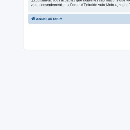
qu’utilisateur, vous acceptez que toutes les informations que 
votre consentement, ni « Forum d'Entraide Auto-Moto », ni php
Accueil du forum