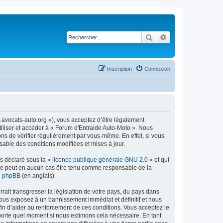
Rechercher
Recherche avancé
Inscription
Connexion
m.avocats-auto.org »), vous acceptez d’être légalement
tiliser et accéder à « Forum d'Entraide Auto-Moto ». Nous
s de vérifier régulièrement par vous-même. En effet, si vous
sable des conditions modifiées et mises à jour.
ns déclaré sous la «
licence publique générale GNU 2.0
» et qui
ed ne peut en aucun cas être tenu comme responsable de la
de phpBB
(en anglais).
ait transgresser la législation de votre pays, du pays dans
vous exposez à un bannissement immédiat et définitif et nous
 afin d’aider au renforcement de ces conditions. Vous acceptez le
importe quel moment si nous estimons cela nécessaire. En tant