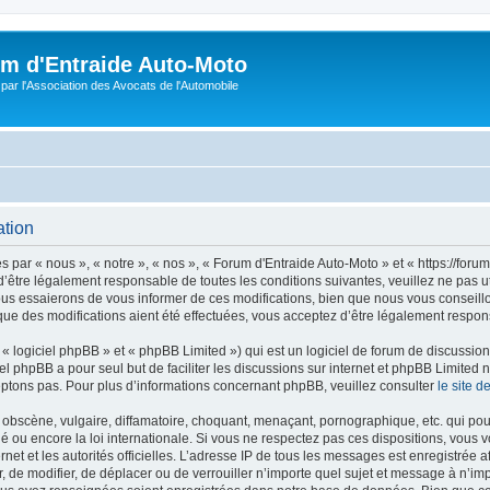
m d'Entraide Auto-Moto
par l'Association des Avocats de l'Automobile
ation
par « nous », « notre », « nos », « Forum d'Entraide Auto-Moto » et « https://foru
’être légalement responsable de toutes les conditions suivantes, veuillez ne pas u
us essaierons de vous informer de ces modifications, bien que nous vous conseillon
que des modifications aient été effectuées, vous acceptez d’être légalement respon
 logiciel phpBB » et « phpBB Limited ») qui est un logiciel de forum de discussio
iel phpBB a pour seul but de faciliter les discussions sur internet et phpBB Limit
ptons pas. Pour plus d’informations concernant phpBB, veuillez consulter
le site 
obscène, vulgaire, diffamatoire, choquant, menaçant, pornographique, etc. qui pourr
é ou encore la loi internationale. Si vous ne respectez pas ces dispositions, vous 
ernet et les autorités officielles. L’adresse IP de tous les messages est enregistrée
er, de modifier, de déplacer ou de verrouiller n’importe quel sujet et message à n’