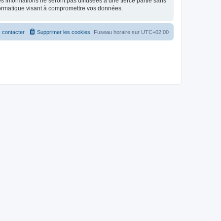
 informations ne seront pas diffusées à une tierce partie sans
formatique visant à compromettre vos données.
 contacter
Supprimer les cookies
Fuseau horaire sur
UTC+02:00