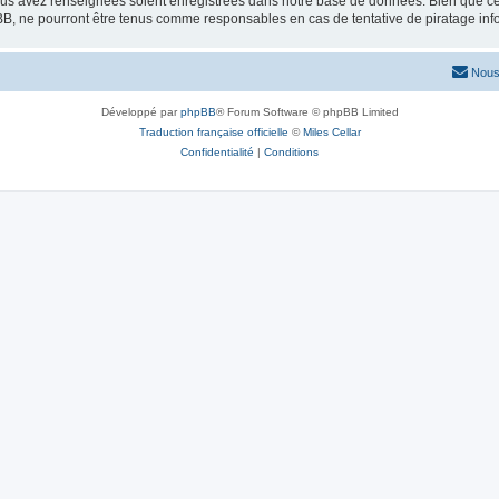
vous avez renseignées soient enregistrées dans notre base de données. Bien que ces
BB, ne pourront être tenus comme responsables en cas de tentative de piratage in
Nous
Développé par
phpBB
® Forum Software © phpBB Limited
Traduction française officielle
©
Miles Cellar
Confidentialité
|
Conditions