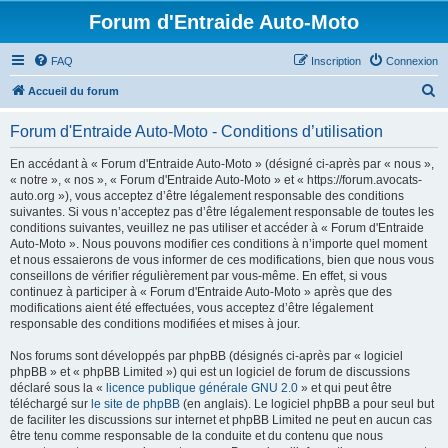
Forum d'Entraide Auto-Moto
FAQ
Inscription
Connexion
R
Accueil du forum
e
Forum d'Entraide Auto-Moto - Conditions d’utilisation
c
h
En accédant à « Forum d'Entraide Auto-Moto » (désigné ci-après par « nous »,
« notre », « nos », « Forum d'Entraide Auto-Moto » et « https://forum.avocats-
e
auto.org »), vous acceptez d’être légalement responsable des conditions
r
suivantes. Si vous n’acceptez pas d’être légalement responsable de toutes les
conditions suivantes, veuillez ne pas utiliser et accéder à « Forum d'Entraide
c
Auto-Moto ». Nous pouvons modifier ces conditions à n’importe quel moment
h
et nous essaierons de vous informer de ces modifications, bien que nous vous
conseillons de vérifier régulièrement par vous-même. En effet, si vous
e
continuez à participer à « Forum d'Entraide Auto-Moto » après que des
r
modifications aient été effectuées, vous acceptez d’être légalement
responsable des conditions modifiées et mises à jour.
Nos forums sont développés par phpBB (désignés ci-après par « logiciel
phpBB » et « phpBB Limited ») qui est un logiciel de forum de discussions
déclaré sous la «
licence publique générale GNU 2.0
» et qui peut être
téléchargé sur
le site de phpBB
(en anglais). Le logiciel phpBB a pour seul but
de faciliter les discussions sur internet et phpBB Limited ne peut en aucun cas
être tenu comme responsable de la conduite et du contenu que nous