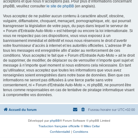
acceptons et que nous n’acceptons pas. Pour plus d’informations concernant
phpBB, veuillez consulter
le site de phpBB
(en anglais).
Vous acceptez de ne publier aucun contenu à caractère abusif, obscène,
vulgaire, diffamatoire, choquant, menaçant, pornographique, etc. qui pourrait
transgresser la législation de votre pays, du pays dans lequel le serveur de
« Forum d'Entraide Auto-Moto » est hébergé ou encore la loi internationale. Si
vous ne respectez pas ces dispositions, vous vous exposez à un
bannissement immédiat et définitif et nous nous réservons le droit d’avertir
votre fournisseur d’accès à internet et les autorités officielles. L’adresse IP de
tous les messages est enregistrée afin d’aider au renforcement de ces
conditions. Vous acceptez le fait que « Forum d'Entraide Auto-Moto » ait le droit
de supprimer, de modifier, de déplacer ou de verrouiller n’importe quel sujet et
message à n’importe quel moment si nous estimons cela nécessaire. En tant
qu’utilisateur, vous acceptez que toutes les informations que vous avez
renseignées soient enregistrées dans notre base de données. Bien que ces
informations ne seront pas diffusées à une tierce partie sans votre
consentement, ni « Forum d'Entraide Auto-Moto », ni phpBB, ne pourront être
tenus comme responsables en cas de tentative de piratage informatique visant
à compromettre vos données.
Accueil du forum
Fuseau horaire sur
UTC+02:00
Développé par
phpBB
® Forum Software © phpBB Limited
Traduction française officielle
©
Miles Cellar
Confidentialité
|
Conditions