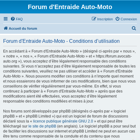
Forum d'Entraide Auto-Moto
FAQ
Inscription
Connexion
R
Accueil du forum
e
Forum d'Entraide Auto-Moto - Conditions d’utilisation
c
h
En accédant à « Forum d'Entraide Auto-Moto » (désigné ci-après par « nous »,
« notre », « nos », « Forum d'Entraide Auto-Moto » et « https://forum.avocats-
e
auto.org »), vous acceptez d’être légalement responsable des conditions
r
suivantes. Si vous n’acceptez pas d’être légalement responsable de toutes les
conditions suivantes, veuillez ne pas utiliser et accéder à « Forum d'Entraide
c
Auto-Moto ». Nous pouvons modifier ces conditions à n’importe quel moment
h
et nous essaierons de vous informer de ces modifications, bien que nous vous
conseillons de vérifier régulièrement par vous-même. En effet, si vous
e
continuez à participer à « Forum d'Entraide Auto-Moto » après que des
r
modifications aient été effectuées, vous acceptez d’être légalement
responsable des conditions modifiées et mises à jour.
Nos forums sont développés par phpBB (désignés ci-après par « logiciel
phpBB » et « phpBB Limited ») qui est un logiciel de forum de discussions
déclaré sous la «
licence publique générale GNU 2.0
» et qui peut être
téléchargé sur
le site de phpBB
(en anglais). Le logiciel phpBB a pour seul but
de faciliter les discussions sur internet et phpBB Limited ne peut en aucun cas
être tenu comme responsable de la conduite et du contenu que nous