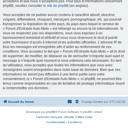
acceptons et que nous n’acceptons pas. Pour plus d’informations concernant
phpBB, veuillez consulter
le site de phpBB
(en anglais).
Vous acceptez de ne publier aucun contenu à caractère abusif, obscène,
vulgaire, diffamatoire, choquant, menaçant, pornographique, etc. qui pourrait
transgresser la législation de votre pays, du pays dans lequel le serveur de
« Forum d'Entraide Auto-Moto » est hébergé ou encore la loi internationale. Si
vous ne respectez pas ces dispositions, vous vous exposez à un
bannissement immédiat et définitif et nous nous réservons le droit d’avertir
votre fournisseur d’accès à internet et les autorités officielles. L’adresse IP de
tous les messages est enregistrée afin d’aider au renforcement de ces
conditions. Vous acceptez le fait que « Forum d'Entraide Auto-Moto » ait le droit
de supprimer, de modifier, de déplacer ou de verrouiller n’importe quel sujet et
message à n’importe quel moment si nous estimons cela nécessaire. En tant
qu’utilisateur, vous acceptez que toutes les informations que vous avez
renseignées soient enregistrées dans notre base de données. Bien que ces
informations ne seront pas diffusées à une tierce partie sans votre
consentement, ni « Forum d'Entraide Auto-Moto », ni phpBB, ne pourront être
tenus comme responsables en cas de tentative de piratage informatique visant
à compromettre vos données.
Accueil du forum
Fuseau horaire sur
UTC+02:00
Développé par
phpBB
® Forum Software © phpBB Limited
Traduction française officielle
©
Miles Cellar
Confidentialité
|
Conditions