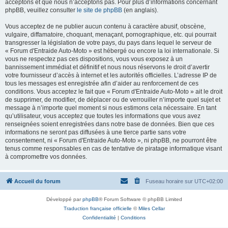
acceptons et que nous n’acceptons pas. Pour plus d’informations concernant
phpBB, veuillez consulter
le site de phpBB
(en anglais).
Vous acceptez de ne publier aucun contenu à caractère abusif, obscène,
vulgaire, diffamatoire, choquant, menaçant, pornographique, etc. qui pourrait
transgresser la législation de votre pays, du pays dans lequel le serveur de
« Forum d'Entraide Auto-Moto » est hébergé ou encore la loi internationale. Si
vous ne respectez pas ces dispositions, vous vous exposez à un
bannissement immédiat et définitif et nous nous réservons le droit d’avertir
votre fournisseur d’accès à internet et les autorités officielles. L’adresse IP de
tous les messages est enregistrée afin d’aider au renforcement de ces
conditions. Vous acceptez le fait que « Forum d'Entraide Auto-Moto » ait le droit
de supprimer, de modifier, de déplacer ou de verrouiller n’importe quel sujet et
message à n’importe quel moment si nous estimons cela nécessaire. En tant
qu’utilisateur, vous acceptez que toutes les informations que vous avez
renseignées soient enregistrées dans notre base de données. Bien que ces
informations ne seront pas diffusées à une tierce partie sans votre
consentement, ni « Forum d'Entraide Auto-Moto », ni phpBB, ne pourront être
tenus comme responsables en cas de tentative de piratage informatique visant
à compromettre vos données.
Accueil du forum
Fuseau horaire sur
UTC+02:00
Développé par
phpBB
® Forum Software © phpBB Limited
Traduction française officielle
©
Miles Cellar
Confidentialité
|
Conditions