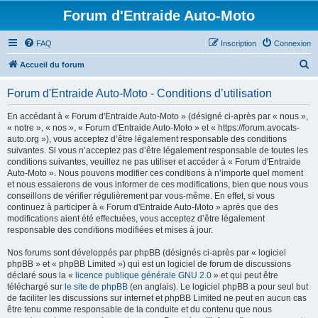
Forum d'Entraide Auto-Moto
FAQ
Inscription
Connexion
R
Accueil du forum
e
Forum d'Entraide Auto-Moto - Conditions d’utilisation
c
h
En accédant à « Forum d'Entraide Auto-Moto » (désigné ci-après par « nous »,
« notre », « nos », « Forum d'Entraide Auto-Moto » et « https://forum.avocats-
e
auto.org »), vous acceptez d’être légalement responsable des conditions
r
suivantes. Si vous n’acceptez pas d’être légalement responsable de toutes les
conditions suivantes, veuillez ne pas utiliser et accéder à « Forum d'Entraide
c
Auto-Moto ». Nous pouvons modifier ces conditions à n’importe quel moment
h
et nous essaierons de vous informer de ces modifications, bien que nous vous
conseillons de vérifier régulièrement par vous-même. En effet, si vous
e
continuez à participer à « Forum d'Entraide Auto-Moto » après que des
r
modifications aient été effectuées, vous acceptez d’être légalement
responsable des conditions modifiées et mises à jour.
Nos forums sont développés par phpBB (désignés ci-après par « logiciel
phpBB » et « phpBB Limited ») qui est un logiciel de forum de discussions
déclaré sous la «
licence publique générale GNU 2.0
» et qui peut être
téléchargé sur
le site de phpBB
(en anglais). Le logiciel phpBB a pour seul but
de faciliter les discussions sur internet et phpBB Limited ne peut en aucun cas
être tenu comme responsable de la conduite et du contenu que nous