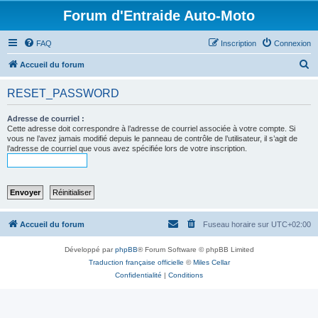
Forum d'Entraide Auto-Moto
FAQ
Inscription
Connexion
R
Accueil du forum
e
RESET_PASSWORD
c
h
Adresse de courriel :
Cette adresse doit correspondre à l’adresse de courriel associée à votre compte. Si
e
vous ne l’avez jamais modifié depuis le panneau de contrôle de l’utilisateur, il s’agit de
l’adresse de courriel que vous avez spécifiée lors de votre inscription.
r
c
h
e
r
Accueil du forum
Fuseau horaire sur
UTC+02:00
Développé par
phpBB
® Forum Software © phpBB Limited
Traduction française officielle
©
Miles Cellar
Confidentialité
|
Conditions