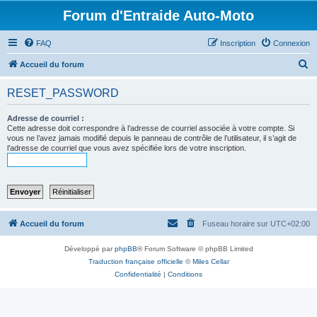
Forum d'Entraide Auto-Moto
FAQ
Inscription
Connexion
R
Accueil du forum
e
RESET_PASSWORD
c
h
Adresse de courriel :
Cette adresse doit correspondre à l’adresse de courriel associée à votre compte. Si
e
vous ne l’avez jamais modifié depuis le panneau de contrôle de l’utilisateur, il s’agit de
l’adresse de courriel que vous avez spécifiée lors de votre inscription.
r
c
h
e
r
Accueil du forum
Fuseau horaire sur
UTC+02:00
Développé par
phpBB
® Forum Software © phpBB Limited
Traduction française officielle
©
Miles Cellar
Confidentialité
|
Conditions