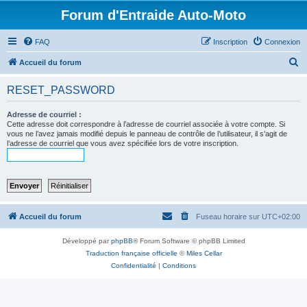
Forum d'Entraide Auto-Moto
FAQ
Inscription
Connexion
R
Accueil du forum
e
RESET_PASSWORD
c
h
Adresse de courriel :
Cette adresse doit correspondre à l’adresse de courriel associée à votre compte. Si
e
vous ne l’avez jamais modifié depuis le panneau de contrôle de l’utilisateur, il s’agit de
l’adresse de courriel que vous avez spécifiée lors de votre inscription.
r
c
h
e
r
Accueil du forum
Fuseau horaire sur
UTC+02:00
Développé par
phpBB
® Forum Software © phpBB Limited
Traduction française officielle
©
Miles Cellar
Confidentialité
|
Conditions