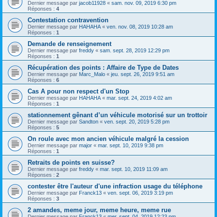
Dernier message par
jacob11928
«
sam. nov. 09, 2019 6:30 pm
Réponses :
4
Contestation contravention
Dernier message par
HAHAHA
«
ven. nov. 08, 2019 10:28 am
Réponses :
1
Demande de renseignement
Dernier message par
freddy
«
sam. sept. 28, 2019 12:29 pm
Réponses :
1
Récupération des points : Affaire de Type de Dates
Dernier message par
Marc_Malo
«
jeu. sept. 26, 2019 9:51 am
Réponses :
6
Cas A pour non respect d'un Stop
Dernier message par
HAHAHA
«
mar. sept. 24, 2019 4:02 am
Réponses :
1
stationnement gênant d’un véhicule motorisé sur un trottoir
Dernier message par
Sandton
«
ven. sept. 20, 2019 5:28 pm
Réponses :
5
On roule avec mon ancien véhicule malgré la cession
Dernier message par
major
«
mar. sept. 10, 2019 9:38 pm
Réponses :
1
Retraits de points en suisse?
Dernier message par
freddy
«
mar. sept. 10, 2019 11:09 am
Réponses :
2
contester être l'auteur d'une infraction usage du téléphone
Dernier message par
Franck13
«
ven. sept. 06, 2019 3:19 pm
Réponses :
3
2 amandes, meme jour, meme heure, meme rue
Dernier message par
Franck13
«
mer. sept. 04, 2019 12:23 pm