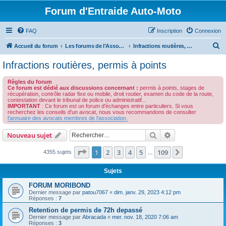
Forum d'Entraide Auto-Moto
FAQ
Inscription
Connexion
R
Accueil du forum
Les forums de l'Association des Avocats de l'Automobile
Infractions routières, permis à points
e
Infractions routières, permis à points
c
Règles du forum
h
Ce forum est dédié aux discussions concernant :
permis à points, stages de
récupération, contrôle radar fixe ou mobile, droit routier, examen du code de la route,
e
contestation devant le tribunal de police ou administratif...
IMPORTANT
: Ce forum est un forum d'échanges entre particuliers. Si vous
r
recherchez les conseils d'un avocat, nous vous recommandons de consulter
l'annuaire des avocats membres de l'association.
c
h
Rechercher
Recherche avanc
Nouveau sujet
e
Page
1
sur
109
1
2
3
4
5
109
Suivant
4355 sujets
…
r
Sujets
FORUM MORIBOND
Dernier message par
patou7067
«
dim. janv. 29, 2023 4:12 pm
Réponses :
7
Retention de permis de 72h depassé
Dernier message par
Abracada
«
mer. nov. 18, 2020 7:06 am
Réponses :
3