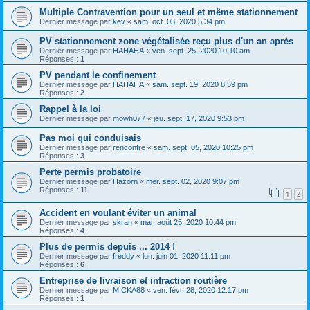
Multiple Contravention pour un seul et même stationnement
Dernier message par
kev
«
sam. oct. 03, 2020 5:34 pm
PV stationnement zone végétalisée reçu plus d'un an après
Dernier message par
HAHAHA
«
ven. sept. 25, 2020 10:10 am
Réponses :
1
PV pendant le confinement
Dernier message par
HAHAHA
«
sam. sept. 19, 2020 8:59 pm
Réponses :
2
Rappel à la loi
Dernier message par
mowh077
«
jeu. sept. 17, 2020 9:53 pm
Pas moi qui conduisais
Dernier message par
rencontre
«
sam. sept. 05, 2020 10:25 pm
Réponses :
3
Perte permis probatoire
Dernier message par
Hazorn
«
mer. sept. 02, 2020 9:07 pm
Réponses :
11
1
2
Accident en voulant éviter un animal
Dernier message par
skran
«
mar. août 25, 2020 10:44 pm
Réponses :
4
Plus de permis depuis ... 2014 !
Dernier message par
freddy
«
lun. juin 01, 2020 11:11 pm
Réponses :
6
Entreprise de livraison et infraction routière
Dernier message par
MICKA88
«
ven. févr. 28, 2020 12:17 pm
Réponses :
1