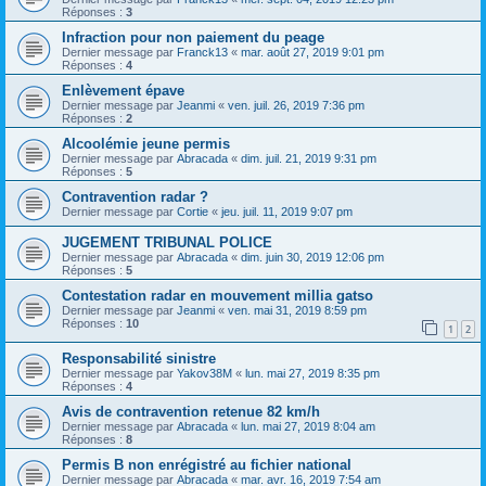
Réponses :
3
Infraction pour non paiement du peage
Dernier message par
Franck13
«
mar. août 27, 2019 9:01 pm
Réponses :
4
Enlèvement épave
Dernier message par
Jeanmi
«
ven. juil. 26, 2019 7:36 pm
Réponses :
2
Alcoolémie jeune permis
Dernier message par
Abracada
«
dim. juil. 21, 2019 9:31 pm
Réponses :
5
Contravention radar ?
Dernier message par
Cortie
«
jeu. juil. 11, 2019 9:07 pm
JUGEMENT TRIBUNAL POLICE
Dernier message par
Abracada
«
dim. juin 30, 2019 12:06 pm
Réponses :
5
Contestation radar en mouvement millia gatso
Dernier message par
Jeanmi
«
ven. mai 31, 2019 8:59 pm
Réponses :
10
1
2
Responsabilité sinistre
Dernier message par
Yakov38M
«
lun. mai 27, 2019 8:35 pm
Réponses :
4
Avis de contravention retenue 82 km/h
Dernier message par
Abracada
«
lun. mai 27, 2019 8:04 am
Réponses :
8
Permis B non enrégistré au fichier national
Dernier message par
Abracada
«
mar. avr. 16, 2019 7:54 am