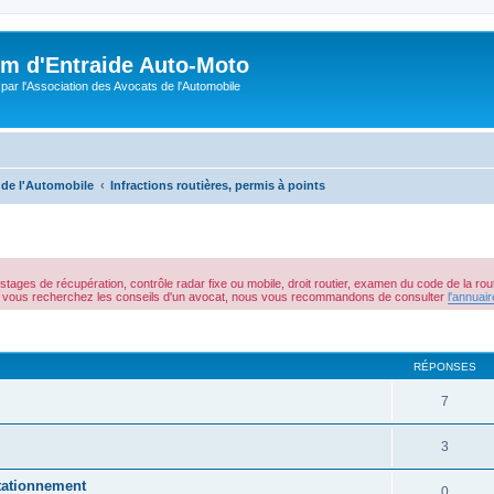
m d'Entraide Auto-Moto
par l'Association des Avocats de l'Automobile
 de l'Automobile
Infractions routières, permis à points
stages de récupération, contrôle radar fixe ou mobile, droit routier, examen du code de la route
 Si vous recherchez les conseils d'un avocat, nous vous recommandons de consulter
l'annuai
cher
cherche avancée
RÉPONSES
7
3
tationnement
0