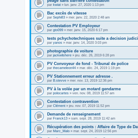
péage sans barrière contestation
par
kwiat
»
lun. janv. 27, 2020 1:13 pm
Bac excès de vitesse
par
Sephi83
»
mer. janv. 22, 2020 2:48 am
Contestation PV Employeur
par
gto099
»
mer. janv. 15, 2020 6:17 pm
tests pchychotechniques suite a decision judici
par
yanos
»
mar. janv. 14, 2020 3:03 pm
photographie de voiture
par
jackwilshere
»
jeu. déc. 26, 2019 6:28 pm
PV Convoyeur de fond - Tribunal de police
par
thecameleon44
»
mar. déc. 24, 2019 1:19 pm
PV Stationnement erreur adresse .
par
B.stevve
»
mer. nov. 13, 2019 12:36 pm
PV à la volée par un motard gendarme
par
polocartes
»
ven. nov. 08, 2019 11:57 am
Contestation contravention
par
Clément
»
jeu. nov. 07, 2019 11:52 pm
Demande de renseignement
par
Franck13
»
sam. sept. 28, 2019 11:42 am
Récupération des points : Affaire de Type de Da
par
Marc_Malo
»
mar. sept. 24, 2019 12:56 pm