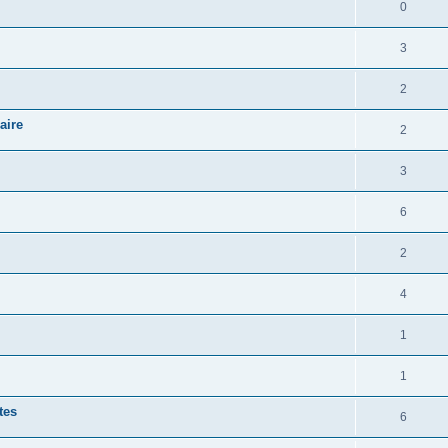
0
3
2
aire
2
3
6
2
4
1
1
tes
6