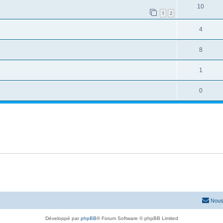
10
1
2
4
8
1
0
Nous
Développé par
phpBB
® Forum Software © phpBB Limited