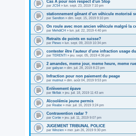
Cas A pour non respect d'un Stop
par
JC54
»
lun. sept. 23, 2019 7:10 pm
stationnement gênant d’un véhicule motorisé su
par
Sandton
»
dim. sept. 15, 2019 9:10 pm
On roule avec mon ancien véhicule malgré la c
par
MehdiCH
»
lun. juil. 22, 2019 4:40 pm
Retraits de points en suisse?
par
Piewo
»
lun. sept. 09, 2019 10:34 pm
contester être l'auteur d'une infraction usage d
par
TERENTI
»
jeu. sept. 05, 2019 4:36 pm
2 amandes, meme jour, meme heure, meme ru
par
gabyan
»
dim. juil. 28, 2019 8:23 pm
Infraction pour non paiement du peage
par
mutmut
»
dim. août 04, 2019 9:53 pm
Enlèvement épave
par
flikflak
»
jeu. juil. 18, 2019 11:43 am
Alcoolémie jeune permis
par
Reabe
»
mar. juil. 16, 2019 3:24 pm
Contravention radar ?
par
Cortie
»
jeu. juil. 11, 2019 9:07 pm
JUGEMENT TRIBUNAL POLICE
par
Winzien
»
mer. juin 26, 2019 9:30 pm