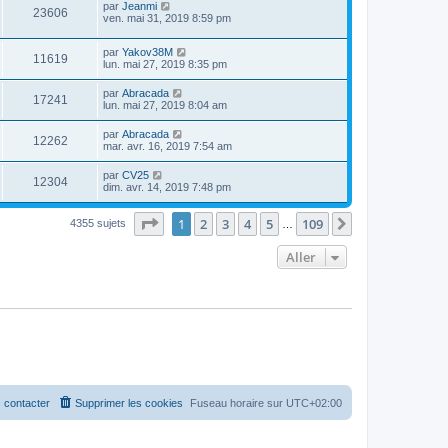
par
Jeanmi
23606
ven. mai 31, 2019 8:59 pm
par
Yakov38M
11619
lun. mai 27, 2019 8:35 pm
par
Abracada
17241
lun. mai 27, 2019 8:04 am
par
Abracada
12262
mar. avr. 16, 2019 7:54 am
par
CV25
12304
dim. avr. 14, 2019 7:48 pm
Page
1
sur
109
1
2
3
4
5
109
Suivant
4355 sujets
…
Aller
 contacter
Supprimer les cookies
Fuseau horaire sur
UTC+02:00