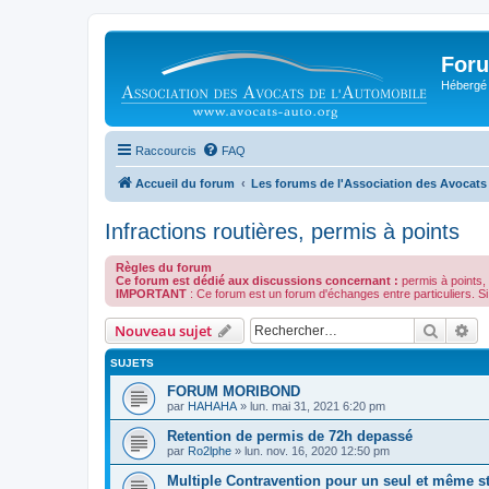
Foru
Hébergé 
Raccourcis
FAQ
Accueil du forum
Les forums de l'Association des Avocats
Infractions routières, permis à points
Règles du forum
Ce forum est dédié aux discussions concernant :
permis à points, 
IMPORTANT
: Ce forum est un forum d'échanges entre particuliers.
Recher
Re
Nouveau sujet
SUJETS
FORUM MORIBOND
par
HAHAHA
»
lun. mai 31, 2021 6:20 pm
Retention de permis de 72h depassé
par
Ro2lphe
»
lun. nov. 16, 2020 12:50 pm
Multiple Contravention pour un seul et même s