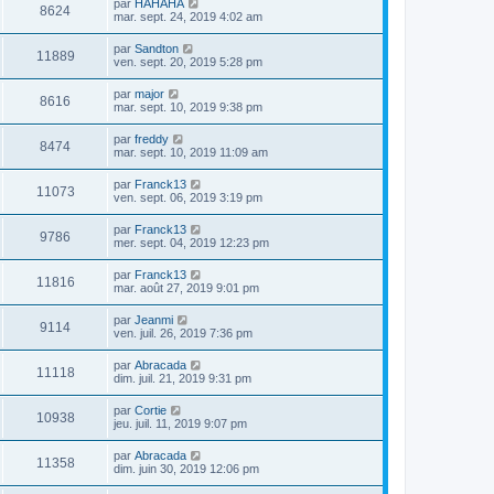
par
HAHAHA
8624
mar. sept. 24, 2019 4:02 am
par
Sandton
11889
ven. sept. 20, 2019 5:28 pm
par
major
8616
mar. sept. 10, 2019 9:38 pm
par
freddy
8474
mar. sept. 10, 2019 11:09 am
par
Franck13
11073
ven. sept. 06, 2019 3:19 pm
par
Franck13
9786
mer. sept. 04, 2019 12:23 pm
par
Franck13
11816
mar. août 27, 2019 9:01 pm
par
Jeanmi
9114
ven. juil. 26, 2019 7:36 pm
par
Abracada
11118
dim. juil. 21, 2019 9:31 pm
par
Cortie
10938
jeu. juil. 11, 2019 9:07 pm
par
Abracada
11358
dim. juin 30, 2019 12:06 pm