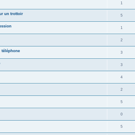
1
r un trottoir
5
ession
1
2
u téléphone
3
e
3
4
2
5
0
5