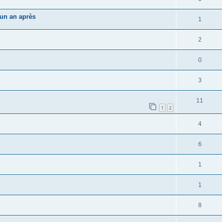
'un an après
1
2
0
3
11
1
2
4
6
1
1
8