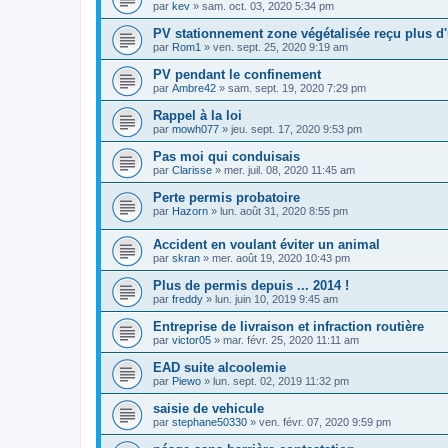
par
kev
»
sam. oct. 03, 2020 5:34 pm
PV stationnement zone végétalisée reçu plus d
par
Rom1
»
ven. sept. 25, 2020 9:19 am
PV pendant le confinement
par
Ambre42
»
sam. sept. 19, 2020 7:29 pm
Rappel à la loi
par
mowh077
»
jeu. sept. 17, 2020 9:53 pm
Pas moi qui conduisais
par
Clarisse
»
mer. juil. 08, 2020 11:45 am
Perte permis probatoire
par
Hazorn
»
lun. août 31, 2020 8:55 pm
Accident en voulant éviter un animal
par
skran
»
mer. août 19, 2020 10:43 pm
Plus de permis depuis ... 2014 !
par
freddy
»
lun. juin 10, 2019 9:45 am
Entreprise de livraison et infraction routière
par
victor05
»
mar. févr. 25, 2020 11:11 am
EAD suite alcoolemie
par
Piewo
»
lun. sept. 02, 2019 11:32 pm
saisie de vehicule
par
stephane50330
»
ven. févr. 07, 2020 9:59 pm