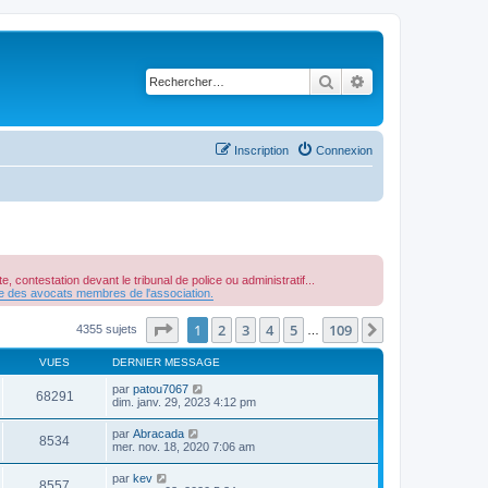
Rechercher
Recherche avancé
Inscription
Connexion
, contestation devant le tribunal de police ou administratif...
re des avocats membres de l'association.
Page
1
sur
109
1
2
3
4
5
109
Suivant
4355 sujets
…
VUES
DERNIER MESSAGE
par
patou7067
68291
dim. janv. 29, 2023 4:12 pm
par
Abracada
8534
mer. nov. 18, 2020 7:06 am
par
kev
8557