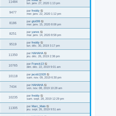
11484
lun. janv. 27, 2020 1:13 pm
par
freddy
9477
mer. janv. 22, 2020 1:12 pm
par
gto099
8186
mer. janv. 15, 2020 8:08 pm
par
yanos
8251
mar. janv. 14, 2020 8:58 pm
par
freddy
9519
lun. déc. 30, 2019 3:17 pm
par
HAHAHA
11350
jeu. déc. 26, 2019 2:38 pm
par
Franck13
10765
dim. déc. 22, 2019 9:01 am
par
jacob11928
10118
sam. nov. 09, 2019 6:30 pm
par
HAHAHA
7434
ven. nov. 08, 2019 10:28 am
par
freddy
10235
sam. sept. 28, 2019 12:29 pm
par
Marc_Malo
11305
jeu. sept. 26, 2019 9:51 am