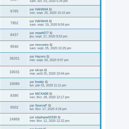
sam. oct. 03, 2020 5:34 pm
par
HAHAHA
6765
ven. sept. 25, 2020 10:10 am
par
HAHAHA
7952
sam. sept. 19, 2020 8:59 pm
par
mowh077
8437
jeu. sept. 17, 2020 9:53 pm
par
rencontre
9540
sam. sept. 05, 2020 10:25 pm
par
Hazorn
38201
mer. sept. 02, 2020 9:07 pm
par
skran
10031
mar. août 25, 2020 10:44 pm
par
freddy
18080
lun. juin 01, 2020 11:11 pm
par
MICKA88
8390
ven. févr. 28, 2020 12:17 pm
par
SourceF
8502
lun. févr. 17, 2020 4:18 pm
par
stephane50330
14869
mer. févr. 12, 2020 12:22 pm
par
kwiat