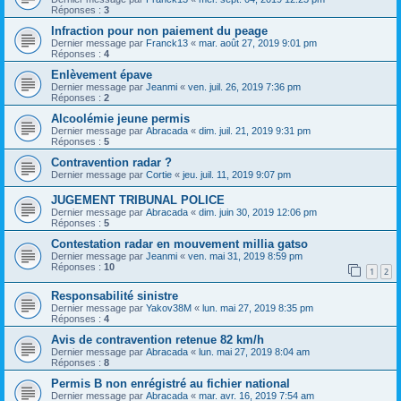
Réponses :
3
Infraction pour non paiement du peage
Dernier message par
Franck13
«
mar. août 27, 2019 9:01 pm
Réponses :
4
Enlèvement épave
Dernier message par
Jeanmi
«
ven. juil. 26, 2019 7:36 pm
Réponses :
2
Alcoolémie jeune permis
Dernier message par
Abracada
«
dim. juil. 21, 2019 9:31 pm
Réponses :
5
Contravention radar ?
Dernier message par
Cortie
«
jeu. juil. 11, 2019 9:07 pm
JUGEMENT TRIBUNAL POLICE
Dernier message par
Abracada
«
dim. juin 30, 2019 12:06 pm
Réponses :
5
Contestation radar en mouvement millia gatso
Dernier message par
Jeanmi
«
ven. mai 31, 2019 8:59 pm
Réponses :
10
1
2
Responsabilité sinistre
Dernier message par
Yakov38M
«
lun. mai 27, 2019 8:35 pm
Réponses :
4
Avis de contravention retenue 82 km/h
Dernier message par
Abracada
«
lun. mai 27, 2019 8:04 am
Réponses :
8
Permis B non enrégistré au fichier national
Dernier message par
Abracada
«
mar. avr. 16, 2019 7:54 am