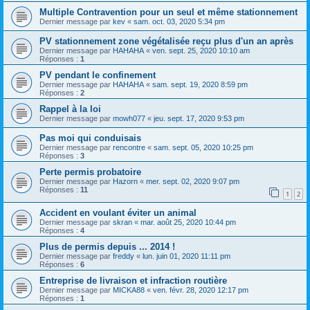
Multiple Contravention pour un seul et même stationnement
Dernier message par
kev
«
sam. oct. 03, 2020 5:34 pm
PV stationnement zone végétalisée reçu plus d'un an après
Dernier message par
HAHAHA
«
ven. sept. 25, 2020 10:10 am
Réponses :
1
PV pendant le confinement
Dernier message par
HAHAHA
«
sam. sept. 19, 2020 8:59 pm
Réponses :
2
Rappel à la loi
Dernier message par
mowh077
«
jeu. sept. 17, 2020 9:53 pm
Pas moi qui conduisais
Dernier message par
rencontre
«
sam. sept. 05, 2020 10:25 pm
Réponses :
3
Perte permis probatoire
Dernier message par
Hazorn
«
mer. sept. 02, 2020 9:07 pm
Réponses :
11
1
2
Accident en voulant éviter un animal
Dernier message par
skran
«
mar. août 25, 2020 10:44 pm
Réponses :
4
Plus de permis depuis ... 2014 !
Dernier message par
freddy
«
lun. juin 01, 2020 11:11 pm
Réponses :
6
Entreprise de livraison et infraction routière
Dernier message par
MICKA88
«
ven. févr. 28, 2020 12:17 pm
Réponses :
1