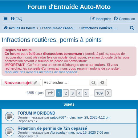
Forum d'Entraide Auto-Moto
FAQ
Inscription
Connexion
R
Accueil du forum
Les forums de l'Association des Avocats de l'Automobile
Infractions routières, permis à points
e
Infractions routières, permis à points
c
Règles du forum
h
Ce forum est dédié aux discussions concernant :
permis à points, stages de
récupération, contrôle radar fixe ou mobile, droit routier, examen du code de la route,
e
contestation devant le tribunal de police ou administratif...
IMPORTANT
: Ce forum est un forum d'échanges entre particuliers. Si vous
r
recherchez les conseils d'un avocat, nous vous recommandons de consulter
l'annuaire des avocats membres de l'association.
c
h
Rechercher
Recherche avanc
Nouveau sujet
e
Page
1
sur
109
1
2
3
4
5
109
Suivant
4355 sujets
…
r
Sujets
FORUM MORIBOND
Dernier message par
patou7067
«
dim. janv. 29, 2023 4:12 pm
Réponses :
7
Retention de permis de 72h depassé
Dernier message par
Abracada
«
mer. nov. 18, 2020 7:06 am
Réponses :
3