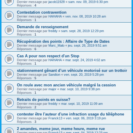
Dernier message par
jacob11928
«
sam. nov. 09, 2019 6:30 pm
Réponses :
4
Contestation contravention
Dernier message par
HAHAHA
«
ven. nov. 08, 2019 10:28 am
Réponses :
1
Demande de renseignement
Dernier message par
freddy
«
sam. sept. 28, 2019 12:29 pm
Réponses :
1
Récupération des points : Affaire de Type de Dates
Dernier message par
Marc_Malo
«
jeu. sept. 26, 2019 9:51 am
Réponses :
6
Cas A pour non respect d'un Stop
Dernier message par
HAHAHA
«
mar. sept. 24, 2019 4:02 am
Réponses :
1
stationnement gênant d’un véhicule motorisé sur un trottoir
Dernier message par
Sandton
«
ven. sept. 20, 2019 5:28 pm
Réponses :
5
On roule avec mon ancien véhicule malgré la cession
Dernier message par
major
«
mar. sept. 10, 2019 9:38 pm
Réponses :
1
Retraits de points en suisse?
Dernier message par
freddy
«
mar. sept. 10, 2019 11:09 am
Réponses :
2
contester être l'auteur d'une infraction usage du téléphone
Dernier message par
Franck13
«
ven. sept. 06, 2019 3:19 pm
Réponses :
3
2 amandes, meme jour, meme heure, meme rue
Dernier message par
Franck13
«
mer. sept. 04, 2019 12:23 pm