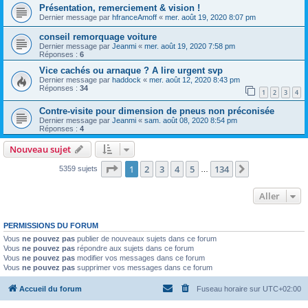
Présentation, remerciement & vision !
Dernier message par
hfranceAmoff
«
mer. août 19, 2020 8:07 pm
conseil remorquage voiture
Dernier message par
Jeanmi
«
mer. août 19, 2020 7:58 pm
Réponses :
6
Vice cachés ou arnaque ? A lire urgent svp
Dernier message par
haddock
«
mer. août 12, 2020 8:43 pm
Réponses :
34
1
2
3
4
Contre-visite pour dimension de pneus non préconisée
Dernier message par
Jeanmi
«
sam. août 08, 2020 8:54 pm
Réponses :
4
Nouveau sujet
Page
1
sur
134
1
2
3
4
5
134
Suivant
5359 sujets
…
Aller
PERMISSIONS DU FORUM
Vous
ne pouvez pas
publier de nouveaux sujets dans ce forum
Vous
ne pouvez pas
répondre aux sujets dans ce forum
Vous
ne pouvez pas
modifier vos messages dans ce forum
Vous
ne pouvez pas
supprimer vos messages dans ce forum
Accueil du forum
Fuseau horaire sur
UTC+02:00