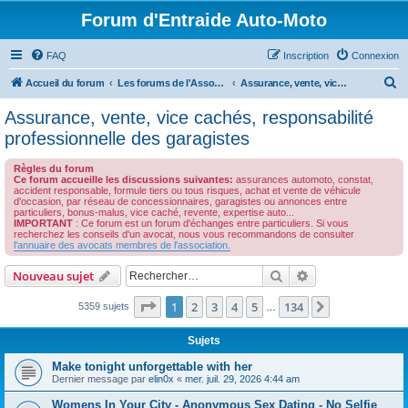
Forum d'Entraide Auto-Moto
FAQ
Inscription
Connexion
R
Accueil du forum
Les forums de l'Association des Avocats de l'Automobile
Assurance, vente, vice cachés, responsabilité professionnelle des garagistes
e
Assurance, vente, vice cachés, responsabilité
c
professionnelle des garagistes
h
Règles du forum
e
Ce forum accueille les discussions suivantes:
assurances automoto, constat,
accident responsable, formule tiers ou tous risques, achat et vente de véhicule
r
d'occasion, par réseau de concessionnaires, garagistes ou annonces entre
particuliers, bonus-malus, vice caché, revente, expertise auto...
c
IMPORTANT
: Ce forum est un forum d'échanges entre particuliers. Si vous
recherchez les conseils d'un avocat, nous vous recommandons de consulter
h
l'annuaire des avocats membres de l'association.
e
Rechercher
Recherche avanc
Nouveau sujet
r
Page
1
sur
134
1
2
3
4
5
134
Suivant
5359 sujets
…
Sujets
Make tonight unforgettable with her
Dernier message par
elin0x
«
mer. juil. 29, 2026 4:44 am
Womens In Your City - Anonymous Sex Dating - No Selfie