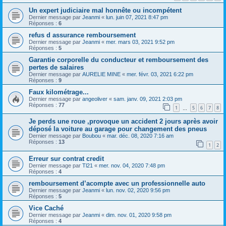
Un expert judiciaire mal honnête ou incompétent
Dernier message par
Jeanmi
«
lun. juin 07, 2021 8:47 pm
Réponses :
6
refus d assurance remboursement
Dernier message par
Jeanmi
«
mer. mars 03, 2021 9:52 pm
Réponses :
5
Garantie corporelle du conducteur et remboursement des
pertes de salaires
Dernier message par
AURELIE MINE
«
mer. févr. 03, 2021 6:22 pm
Réponses :
9
Faux kilométrage...
Dernier message par
angeoliver
«
sam. janv. 09, 2021 2:03 pm
Réponses :
77
1
5
6
7
8
…
Je perds une roue ,provoque un accident 2 jours après avoir
déposé la voiture au garage pour changement des pneus
Dernier message par
Boubou
«
mar. déc. 08, 2020 7:16 am
Réponses :
13
1
2
Erreur sur contrat credit
Dernier message par
Tl21
«
mer. nov. 04, 2020 7:48 pm
Réponses :
4
remboursement d’acompte avec un professionnelle auto
Dernier message par
Jeanmi
«
lun. nov. 02, 2020 9:56 pm
Réponses :
5
Vice Caché
Dernier message par
Jeanmi
«
dim. nov. 01, 2020 9:58 pm
Réponses :
4