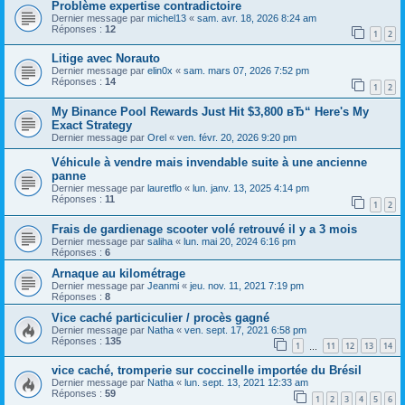
Problème expertise contradictoire
Dernier message par
michel13
«
sam. avr. 18, 2026 8:24 am
Réponses :
12
1
2
Litige avec Norauto
Dernier message par
elin0x
«
sam. mars 07, 2026 7:52 pm
Réponses :
14
1
2
My Binance Pool Rewards Just Hit $3,800 вЂ“ Here's My
Exact Strategy
Dernier message par
Orel
«
ven. févr. 20, 2026 9:20 pm
Véhicule à vendre mais invendable suite à une ancienne
panne
Dernier message par
lauretflo
«
lun. janv. 13, 2025 4:14 pm
Réponses :
11
1
2
Frais de gardienage scooter volé retrouvé il y a 3 mois
Dernier message par
saliha
«
lun. mai 20, 2024 6:16 pm
Réponses :
6
Arnaque au kilométrage
Dernier message par
Jeanmi
«
jeu. nov. 11, 2021 7:19 pm
Réponses :
8
Vice caché particiculier / procès gagné
Dernier message par
Natha
«
ven. sept. 17, 2021 6:58 pm
Réponses :
135
1
11
12
13
14
…
vice caché, tromperie sur coccinelle importée du Brésil
Dernier message par
Natha
«
lun. sept. 13, 2021 12:33 am
Réponses :
59
1
2
3
4
5
6