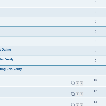
0
0
0
0
0
x Dating
0
No Verify
0
ng - No Verify
0
15
1
2
12
1
2
14
1
2