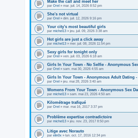
Make the call and meet her
par
Orel
»
mar. juil. 14, 2026 8:52 pm
She's not virtual
par
Orel
»
dim. juil. 12, 2026 9:16 pm
Your city's most beautiful girls
par
michel13
»
jeu. juil. 09, 2026 3:38 am
Hot girls are just a click away
par
michel13
»
mer. juil. 08, 2026 11:54 pm
Sexy girls for tonight only
par
Orel
»
ven. juil. 03, 2026 6:18 am
Girls In Your Town - No Selfie - Anonymous Se
par
Orel
»
sam. mai 30, 2026 4:55 am
Girls In Your Town - Anonymous Adult Dating - 
par
Orel
»
jeu. mai 28, 2026 3:40 am
Womens From Your Town - Anonymous Sex Dati
par
michel13
»
sam. mai 23, 2026 4:50 am
Kilométrage trafiqué
par
Orel
»
mar. mai 16, 2017 3:37 pm
Problème expertise contradictoire
par
michel13
»
jeu. nov. 23, 2017 8:50 pm
Litige avec Norauto
par
elin0x
»
lun. oct. 17, 2016 12:34 pm