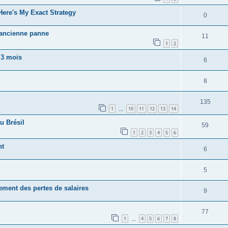
ere's My Exact Strategy
0
 ancienne panne
11
1
2
 3 mois
6
8
135
1
10
11
12
13
14
…
u Brésil
59
1
2
3
4
5
6
nt
6
5
ement des pertes de salaires
9
77
1
4
5
6
7
8
…