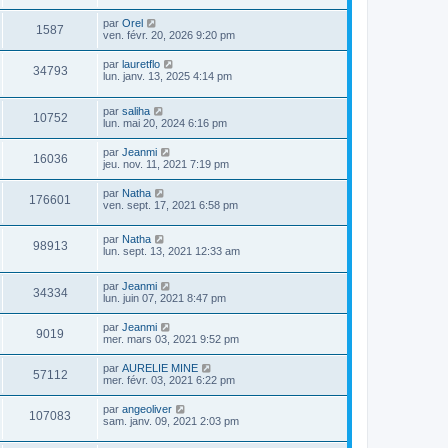
par
Orel
1587
ven. févr. 20, 2026 9:20 pm
par
lauretflo
34793
lun. janv. 13, 2025 4:14 pm
par
saliha
10752
lun. mai 20, 2024 6:16 pm
par
Jeanmi
16036
jeu. nov. 11, 2021 7:19 pm
par
Natha
176601
ven. sept. 17, 2021 6:58 pm
par
Natha
98913
lun. sept. 13, 2021 12:33 am
par
Jeanmi
34334
lun. juin 07, 2021 8:47 pm
par
Jeanmi
9019
mer. mars 03, 2021 9:52 pm
par
AURELIE MINE
57112
mer. févr. 03, 2021 6:22 pm
par
angeoliver
107083
sam. janv. 09, 2021 2:03 pm