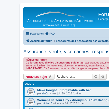
Foru
Hébergé 
Raccourcis
FAQ
Accueil du forum
Les forums de l'Association des Avocats
Assurance, vente, vice cachés, responsa
Règles du forum
Ce forum accueille les discussions suivantes:
assurances automoto,
entre particuliers, bonus-malus, vice caché, revente, expertise auto...
IMPORTANT
: Ce forum est un forum d'échanges entre particuliers.
Recher
Re
Nouveau sujet
SUJETS
Make tonight unforgettable with her
par
elin0x
»
mer. juil. 29, 2026 4:44 am
Womens In Your City - Anonymous Sex Dating -
par
michel13
»
lun. mai 18, 2026 5:11 am