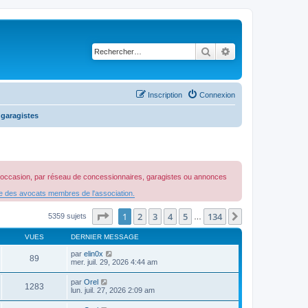
Rechercher
Recherche avancé
Inscription
Connexion
 garagistes
 d'occasion, par réseau de concessionnaires, garagistes ou annonces
re des avocats membres de l'association.
Page
1
sur
134
1
2
3
4
5
134
Suivant
5359 sujets
…
VUES
DERNIER MESSAGE
par
elin0x
89
mer. juil. 29, 2026 4:44 am
par
Orel
1283
lun. juil. 27, 2026 2:09 am