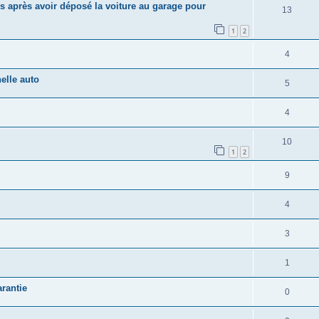
s après avoir déposé la voiture au garage pour
13
1
2
4
elle auto
5
4
10
1
2
9
4
3
1
rantie
0