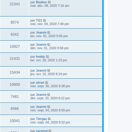
par
Boubou
21341
mar. déc. 08, 2020 7:16 am
par
Tl21
8574
mer. nov. 04, 2020 7:48 pm
par
Jeanmi
9342
lun. nov. 02, 2020 9:56 pm
par
Jeanmi
10927
dim. nov. 01, 2020 9:58 pm
par
freddy
21431
lun. oct. 26, 2020 1:23 pm
par
Jeanmi
15434
jeu. oct. 15, 2020 8:19 pm
par
skran
10600
mer. sept. 30, 2020 9:38 pm
par
Jeanmi
7481
dim. sept. 20, 2020 8:22 pm
par
Jeanmi
6566
ven. sept. 04, 2020 8:59 pm
par
Tiergau
10041
ven. sept. 04, 2020 8:32 pm
par
racemul