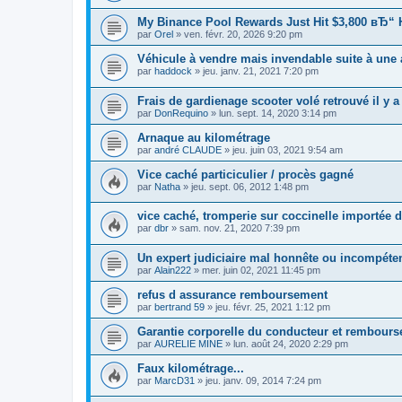
My Binance Pool Rewards Just Hit $3,800 вЂ“ H
par
Orel
»
ven. févr. 20, 2026 9:20 pm
Véhicule à vendre mais invendable suite à une
par
haddock
»
jeu. janv. 21, 2021 7:20 pm
Frais de gardienage scooter volé retrouvé il y a
par
DonRequino
»
lun. sept. 14, 2020 3:14 pm
Arnaque au kilométrage
par
andré CLAUDE
»
jeu. juin 03, 2021 9:54 am
Vice caché particiculier / procès gagné
par
Natha
»
jeu. sept. 06, 2012 1:48 pm
vice caché, tromperie sur coccinelle importée d
par
dbr
»
sam. nov. 21, 2020 7:39 pm
Un expert judiciaire mal honnête ou incompéte
par
Alain222
»
mer. juin 02, 2021 11:45 pm
refus d assurance remboursement
par
bertrand 59
»
jeu. févr. 25, 2021 1:12 pm
Garantie corporelle du conducteur et rembours
par
AURELIE MINE
»
lun. août 24, 2020 2:29 pm
Faux kilométrage...
par
MarcD31
»
jeu. janv. 09, 2014 7:24 pm