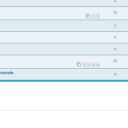
0
10
1
2
1
0
6
34
1
2
3
4
éconisée
4