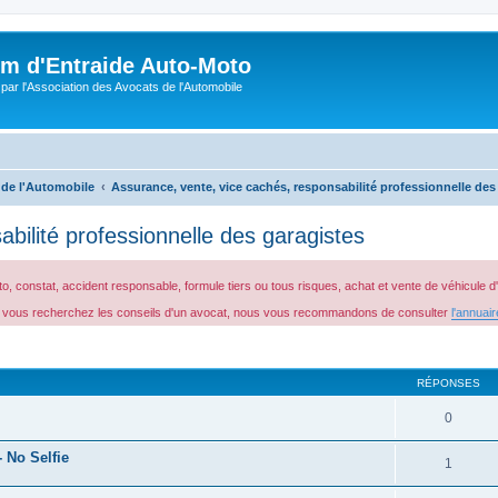
m d'Entraide Auto-Moto
par l'Association des Avocats de l'Automobile
 de l'Automobile
Assurance, vente, vice cachés, responsabilité professionnelle des
bilité professionnelle des garagistes
 constat, accident responsable, formule tiers ou tous risques, achat et vente de véhicule
 Si vous recherchez les conseils d'un avocat, nous vous recommandons de consulter
l'annuai
cher
cherche avancée
RÉPONSES
0
 No Selfie
1