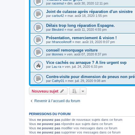
par
racemul
»
dim. août 30, 2020 12:11 pm
Joint de culasse après réparation d'un sinistre
par
carbu42
»
mar. août 18, 2020 1:55 pm
Délais trop long réparation Espagne.
par
Bleubird
»
mar. août 11, 2020 4:55 pm
Présentation, remerciement & vision !
par
hfranceAmoff
»
mer. août 19, 2020 8:07 pm
conseil remorquage voiture
par
titonnes
»
ven. août 07, 2020 8:37 pm
Vice cachés ou arnaque ? A lire urgent svp
par
Lau ra
»
ven. juil. 24, 2020 6:33 pm
Contre-visite pour dimension de pneus non pr
par
Cathy01
»
mer. juil. 29, 2020 9:08 am
Nouveau sujet
Revenir à l’accueil du forum
PERMISSIONS DU FORUM
Vous
ne pouvez pas
publier de nouveaux sujets dans ce forum
Vous
ne pouvez pas
répondre aux sujets dans ce forum
Vous
ne pouvez pas
modifier vos messages dans ce forum
Vous
ne pouvez pas
supprimer vos messages dans ce forum