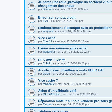
Je perds une roue ,provoque un accident 2 jour
changement des pneus
par
Boubou
»
mar. nov. 03, 2020 8:34 am
Erreur sur contrat credit
par
Tl21
»
lun. nov. 02, 2020 7:02 pm
remboursement d’acompte avec un professionn
par
jacquadit
»
dim. nov. 01, 2020 12:05 am
Vice Caché
par
Claet21
»
ven. oct. 30, 2020 11:14 am
Panne une semaine après achat
par
isabelle42
»
dim. oct. 04, 2020 11:02 am
DES AVIS SVP !!!
par
CHARL
»
mar. oct. 13, 2020 10:25 pm
Accident avec chauffeur à moto UBER EAT
par
skran
»
dim. sept. 27, 2020 9:21 pm
Vice caché ?
par
Mikado22
»
mer. sept. 16, 2020 7:08 pm
Achat d'un véhicule volé
par
GHT208volée
»
ven. sept. 04, 2020 12:19 pm
Réparation moteur au noir, vendeur pro sous ga
par
Tiergau
»
ven. sept. 04, 2020 8:32 pm
Titulaire carte grise