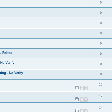
0
0
0
0
0
x Dating
0
No Verify
0
ng - No Verify
0
15
1
2
12
1
2
14
1
2