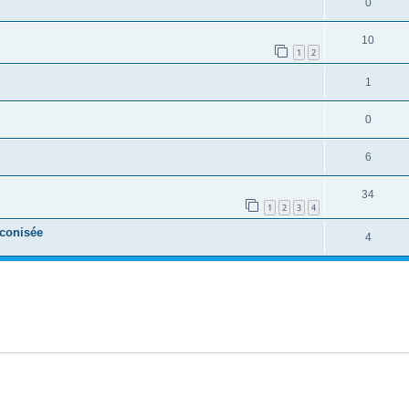
0
10
1
2
1
0
6
34
1
2
3
4
éconisée
4