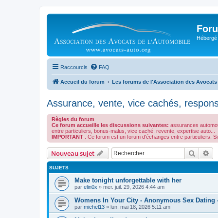
Foru
Hébergé 
Raccourcis
FAQ
Accueil du forum
Les forums de l'Association des Avocats
Assurance, vente, vice cachés, responsa
Règles du forum
Ce forum accueille les discussions suivantes:
assurances automoto,
entre particuliers, bonus-malus, vice caché, revente, expertise auto...
IMPORTANT
: Ce forum est un forum d'échanges entre particuliers.
Recher
Re
Nouveau sujet
SUJETS
Make tonight unforgettable with her
par
elin0x
»
mer. juil. 29, 2026 4:44 am
Womens In Your City - Anonymous Sex Dating -
par
michel13
»
lun. mai 18, 2026 5:11 am