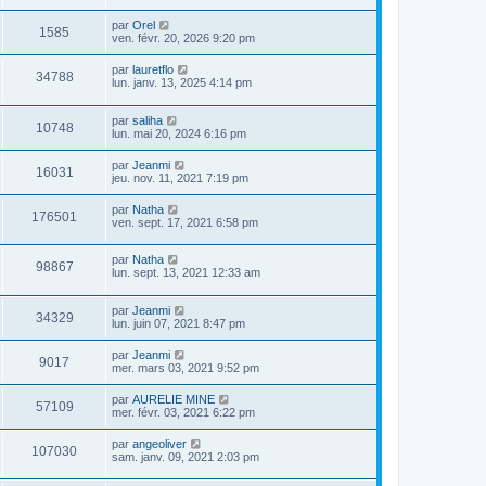
par
Orel
1585
ven. févr. 20, 2026 9:20 pm
par
lauretflo
34788
lun. janv. 13, 2025 4:14 pm
par
saliha
10748
lun. mai 20, 2024 6:16 pm
par
Jeanmi
16031
jeu. nov. 11, 2021 7:19 pm
par
Natha
176501
ven. sept. 17, 2021 6:58 pm
par
Natha
98867
lun. sept. 13, 2021 12:33 am
par
Jeanmi
34329
lun. juin 07, 2021 8:47 pm
par
Jeanmi
9017
mer. mars 03, 2021 9:52 pm
par
AURELIE MINE
57109
mer. févr. 03, 2021 6:22 pm
par
angeoliver
107030
sam. janv. 09, 2021 2:03 pm