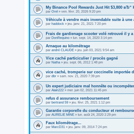
My Binance Pool Rewards Just Hit $3,800 вЂ“ H
par
Orel
»
ven. févr. 20, 2026 9:20 pm
Véhicule à vendre mais invendable suite à une
par
haddock
»
jeu. janv. 21, 2021 7:20 pm
Frais de gardienage scooter volé retrouvé il y a
par
DonRequino
»
lun. sept. 14, 2020 3:14 pm
Arnaque au kilométrage
par
andré CLAUDE
»
jeu. juin 03, 2021 9:54 am
Vice caché particiculier / procès gagné
par
Natha
»
jeu. sept. 06, 2012 1:48 pm
vice caché, tromperie sur coccinelle importée d
par
dbr
»
sam. nov. 21, 2020 7:39 pm
Un expert judiciaire mal honnête ou incompéte
par
Alain222
»
mer. juin 02, 2021 11:45 pm
refus d assurance remboursement
par
bertrand 59
»
jeu. févr. 25, 2021 1:12 pm
Garantie corporelle du conducteur et rembours
par
AURELIE MINE
»
lun. août 24, 2020 2:29 pm
Faux kilométrage...
par
MarcD31
»
jeu. janv. 09, 2014 7:24 pm