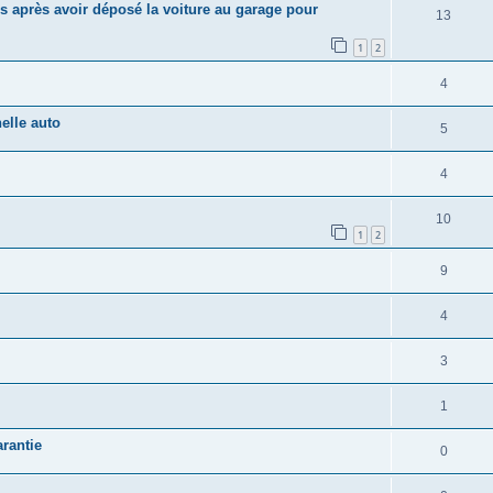
s après avoir déposé la voiture au garage pour
13
1
2
4
elle auto
5
4
10
1
2
9
4
3
1
rantie
0