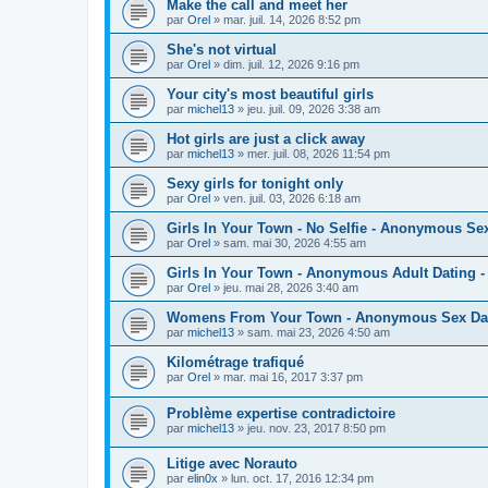
Make the call and meet her
par
Orel
»
mar. juil. 14, 2026 8:52 pm
She's not virtual
par
Orel
»
dim. juil. 12, 2026 9:16 pm
Your city's most beautiful girls
par
michel13
»
jeu. juil. 09, 2026 3:38 am
Hot girls are just a click away
par
michel13
»
mer. juil. 08, 2026 11:54 pm
Sexy girls for tonight only
par
Orel
»
ven. juil. 03, 2026 6:18 am
Girls In Your Town - No Selfie - Anonymous Se
par
Orel
»
sam. mai 30, 2026 4:55 am
Girls In Your Town - Anonymous Adult Dating - 
par
Orel
»
jeu. mai 28, 2026 3:40 am
Womens From Your Town - Anonymous Sex Dati
par
michel13
»
sam. mai 23, 2026 4:50 am
Kilométrage trafiqué
par
Orel
»
mar. mai 16, 2017 3:37 pm
Problème expertise contradictoire
par
michel13
»
jeu. nov. 23, 2017 8:50 pm
Litige avec Norauto
par
elin0x
»
lun. oct. 17, 2016 12:34 pm