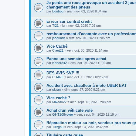
Je perds une roue ,provoque un accident 2 jour
changement des pneus
par
Boubou
»
mar. nov. 03, 2020 8:34 am
Erreur sur contrat credit
par
Tl21
»
lun. nov. 02, 2020 7:02 pm
remboursement d’acompte avec un professionn
par
jacquadit
»
dim. nov. 01, 2020 12:05 am
Vice Caché
par
Claet21
»
ven. oct. 30, 2020 11:14 am
Panne une semaine après achat
par
isabelle42
»
dim. oct. 04, 2020 11:02 am
DES AVIS SVP !!!
par
CHARL
»
mar. oct. 13, 2020 10:25 pm
Accident avec chauffeur à moto UBER EAT
par
skran
»
dim. sept. 27, 2020 9:21 pm
Vice caché ?
par
Mikado22
»
mer. sept. 16, 2020 7:08 pm
Achat d'un véhicule volé
par
GHT208volée
»
ven. sept. 04, 2020 12:19 pm
Réparation moteur au noir, vendeur pro sous ga
par
Tiergau
»
ven. sept. 04, 2020 8:32 pm
Titulaire carte grise