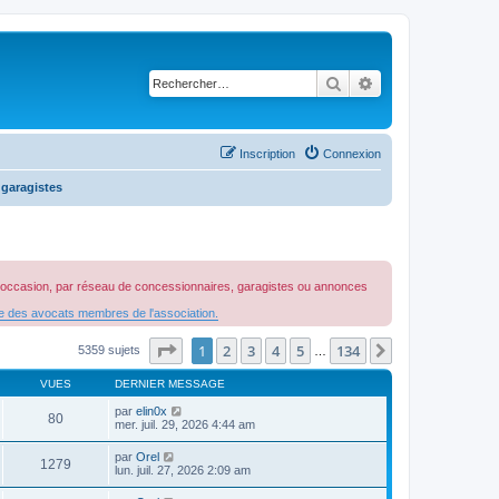
Rechercher
Recherche avancé
Inscription
Connexion
 garagistes
 d'occasion, par réseau de concessionnaires, garagistes ou annonces
re des avocats membres de l'association.
Page
1
sur
134
1
2
3
4
5
134
Suivant
5359 sujets
…
VUES
DERNIER MESSAGE
par
elin0x
80
mer. juil. 29, 2026 4:44 am
par
Orel
1279
lun. juil. 27, 2026 2:09 am