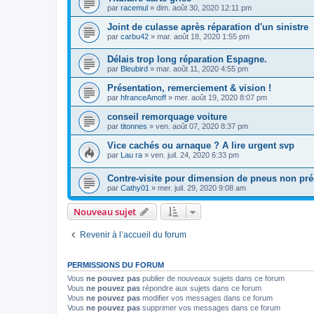
par
racemul
»
dim. août 30, 2020 12:11 pm
Joint de culasse après réparation d'un sinistre
par
carbu42
»
mar. août 18, 2020 1:55 pm
Délais trop long réparation Espagne.
par
Bleubird
»
mar. août 11, 2020 4:55 pm
Présentation, remerciement & vision !
par
hfranceAmoff
»
mer. août 19, 2020 8:07 pm
conseil remorquage voiture
par
titonnes
»
ven. août 07, 2020 8:37 pm
Vice cachés ou arnaque ? A lire urgent svp
par
Lau ra
»
ven. juil. 24, 2020 6:33 pm
Contre-visite pour dimension de pneus non pr
par
Cathy01
»
mer. juil. 29, 2020 9:08 am
Nouveau sujet
Revenir à l’accueil du forum
PERMISSIONS DU FORUM
Vous
ne pouvez pas
publier de nouveaux sujets dans ce forum
Vous
ne pouvez pas
répondre aux sujets dans ce forum
Vous
ne pouvez pas
modifier vos messages dans ce forum
Vous
ne pouvez pas
supprimer vos messages dans ce forum