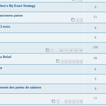
ere's My Exact Strategy
0
 ancienne panne
11
1
2
 3 mois
6
8
135
1
10
11
12
13
14
…
u Brésil
59
1
2
3
4
5
6
nt
6
5
ement des pertes de salaires
9
77
1
4
5
6
7
8
…