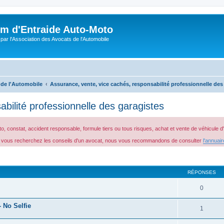
m d'Entraide Auto-Moto
par l'Association des Avocats de l'Automobile
 de l'Automobile
Assurance, vente, vice cachés, responsabilité professionnelle des
bilité professionnelle des garagistes
 constat, accident responsable, formule tiers ou tous risques, achat et vente de véhicule
 Si vous recherchez les conseils d'un avocat, nous vous recommandons de consulter
l'annuai
cher
cherche avancée
RÉPONSES
0
 No Selfie
1