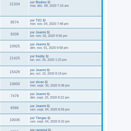
par
Boubou
21334
mar. déc. 08, 2020 7:16 am
par
Tl21
8574
mer. nov. 04, 2020 7:48 pm
par
Jeanmi
9339
lun. nov. 02, 2020 9:56 pm
par
Jeanmi
10925
dim. nov. 01, 2020 9:58 pm
par
freddy
21425
lun. oct. 26, 2020 1:23 pm
par
Jeanmi
15429
jeu. oct. 15, 2020 8:19 pm
par
skran
10600
mer. sept. 30, 2020 9:38 pm
par
Jeanmi
7479
dim. sept. 20, 2020 8:22 pm
par
Jeanmi
6566
ven. sept. 04, 2020 8:59 pm
par
Tiergau
10036
ven. sept. 04, 2020 8:32 pm
par
racemul