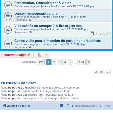
Présentation, remerciement & vision !
Dernier message par
hfranceAmoff
«
mer. août 19, 2020 8:07 pm
conseil remorquage voiture
Dernier message par
Jeanmi
«
mer. août 19, 2020 7:58 pm
Réponses :
6
Vice cachés ou arnaque ? A lire urgent svp
Dernier message par
haddock
«
mer. août 12, 2020 8:43 pm
Réponses :
34
1
2
3
4
Contre-visite pour dimension de pneus non préconisée
Dernier message par
Jeanmi
«
sam. août 08, 2020 8:54 pm
Réponses :
4
Nouveau sujet
Page
1
sur
134
1
2
3
4
5
134
Suivant
5359 sujets
…
Aller
PERMISSIONS DU FORUM
Vous
ne pouvez pas
publier de nouveaux sujets dans ce forum
Vous
ne pouvez pas
répondre aux sujets dans ce forum
Vous
ne pouvez pas
modifier vos messages dans ce forum
Vous
ne pouvez pas
supprimer vos messages dans ce forum
Accueil du forum
Fuseau horaire sur
UTC+02:00