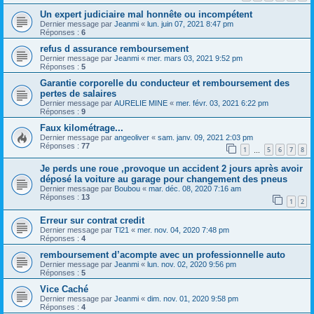
Un expert judiciaire mal honnête ou incompétent
Dernier message par
Jeanmi
«
lun. juin 07, 2021 8:47 pm
Réponses :
6
refus d assurance remboursement
Dernier message par
Jeanmi
«
mer. mars 03, 2021 9:52 pm
Réponses :
5
Garantie corporelle du conducteur et remboursement des
pertes de salaires
Dernier message par
AURELIE MINE
«
mer. févr. 03, 2021 6:22 pm
Réponses :
9
Faux kilométrage...
Dernier message par
angeoliver
«
sam. janv. 09, 2021 2:03 pm
Réponses :
77
1
5
6
7
8
…
Je perds une roue ,provoque un accident 2 jours après avoir
déposé la voiture au garage pour changement des pneus
Dernier message par
Boubou
«
mar. déc. 08, 2020 7:16 am
Réponses :
13
1
2
Erreur sur contrat credit
Dernier message par
Tl21
«
mer. nov. 04, 2020 7:48 pm
Réponses :
4
remboursement d’acompte avec un professionnelle auto
Dernier message par
Jeanmi
«
lun. nov. 02, 2020 9:56 pm
Réponses :
5
Vice Caché
Dernier message par
Jeanmi
«
dim. nov. 01, 2020 9:58 pm
Réponses :
4