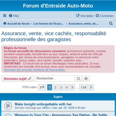
Forum d'Entraide Auto-Moto
FAQ
Inscription
Connexion
R
Accueil du forum
Les forums de l'Association des Avocats de l'Automobile
Assurance, vente, vice cachés, responsabilité professionnelle des garagistes
e
Assurance, vente, vice cachés, responsabilité
c
professionnelle des garagistes
h
Règles du forum
e
Ce forum accueille les discussions suivantes:
assurances automoto, constat,
accident responsable, formule tiers ou tous risques, achat et vente de véhicule
r
d'occasion, par réseau de concessionnaires, garagistes ou annonces entre
particuliers, bonus-malus, vice caché, revente, expertise auto...
c
IMPORTANT
: Ce forum est un forum d'échanges entre particuliers. Si vous
recherchez les conseils d'un avocat, nous vous recommandons de consulter
h
l'annuaire des avocats membres de l'association.
e
Rechercher
Recherche avanc
Nouveau sujet
r
Page
1
sur
134
1
2
3
4
5
134
Suivant
5359 sujets
…
Sujets
Make tonight unforgettable with her
Dernier message par
elin0x
«
mer. juil. 29, 2026 4:44 am
Womens In Your City - Anonymous Sex Dating - No Selfie