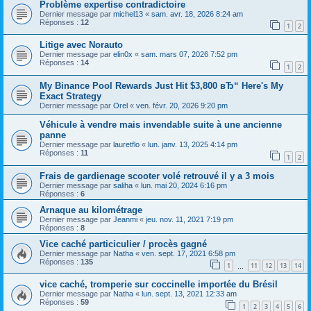
Problème expertise contradictoire
Dernier message par
michel13
«
sam. avr. 18, 2026 8:24 am
Réponses :
12
1
2
Litige avec Norauto
Dernier message par
elin0x
«
sam. mars 07, 2026 7:52 pm
Réponses :
14
1
2
My Binance Pool Rewards Just Hit $3,800 вЂ“ Here's My
Exact Strategy
Dernier message par
Orel
«
ven. févr. 20, 2026 9:20 pm
Véhicule à vendre mais invendable suite à une ancienne
panne
Dernier message par
lauretflo
«
lun. janv. 13, 2025 4:14 pm
Réponses :
11
1
2
Frais de gardienage scooter volé retrouvé il y a 3 mois
Dernier message par
saliha
«
lun. mai 20, 2024 6:16 pm
Réponses :
6
Arnaque au kilométrage
Dernier message par
Jeanmi
«
jeu. nov. 11, 2021 7:19 pm
Réponses :
8
Vice caché particiculier / procès gagné
Dernier message par
Natha
«
ven. sept. 17, 2021 6:58 pm
Réponses :
135
1
11
12
13
14
…
vice caché, tromperie sur coccinelle importée du Brésil
Dernier message par
Natha
«
lun. sept. 13, 2021 12:33 am
Réponses :
59
1
2
3
4
5
6