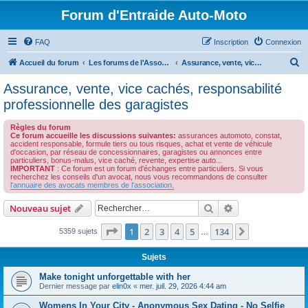
Forum d'Entraide Auto-Moto
FAQ
Inscription
Connexion
R
Accueil du forum
Les forums de l'Association des Avocats de l'Automobile
Assurance, vente, vice cachés, responsabilité professionnelle des garagistes
e
Assurance, vente, vice cachés, responsabilité
c
professionnelle des garagistes
h
Règles du forum
e
Ce forum accueille les discussions suivantes:
assurances automoto, constat,
accident responsable, formule tiers ou tous risques, achat et vente de véhicule
r
d'occasion, par réseau de concessionnaires, garagistes ou annonces entre
particuliers, bonus-malus, vice caché, revente, expertise auto...
c
IMPORTANT
: Ce forum est un forum d'échanges entre particuliers. Si vous
recherchez les conseils d'un avocat, nous vous recommandons de consulter
h
l'annuaire des avocats membres de l'association.
e
Rechercher
Recherche avanc
Nouveau sujet
r
Page
1
sur
134
1
2
3
4
5
134
Suivant
5359 sujets
…
Sujets
Make tonight unforgettable with her
Dernier message par
elin0x
«
mer. juil. 29, 2026 4:44 am
Womens In Your City - Anonymous Sex Dating - No Selfie