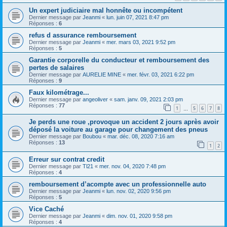
Un expert judiciaire mal honnête ou incompétent
Dernier message par
Jeanmi
«
lun. juin 07, 2021 8:47 pm
Réponses :
6
refus d assurance remboursement
Dernier message par
Jeanmi
«
mer. mars 03, 2021 9:52 pm
Réponses :
5
Garantie corporelle du conducteur et remboursement des
pertes de salaires
Dernier message par
AURELIE MINE
«
mer. févr. 03, 2021 6:22 pm
Réponses :
9
Faux kilométrage...
Dernier message par
angeoliver
«
sam. janv. 09, 2021 2:03 pm
Réponses :
77
1
5
6
7
8
…
Je perds une roue ,provoque un accident 2 jours après avoir
déposé la voiture au garage pour changement des pneus
Dernier message par
Boubou
«
mar. déc. 08, 2020 7:16 am
Réponses :
13
1
2
Erreur sur contrat credit
Dernier message par
Tl21
«
mer. nov. 04, 2020 7:48 pm
Réponses :
4
remboursement d’acompte avec un professionnelle auto
Dernier message par
Jeanmi
«
lun. nov. 02, 2020 9:56 pm
Réponses :
5
Vice Caché
Dernier message par
Jeanmi
«
dim. nov. 01, 2020 9:58 pm
Réponses :
4