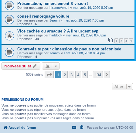
Présentation, remerciement & vision !
Dernier message par
hfranceAmoff
«
mer. août 19, 2020 8:07 pm
conseil remorquage voiture
Dernier message par
Jeanmi
«
mer. août 19, 2020 7:58 pm
Réponses :
6
Vice cachés ou arnaque ? A lire urgent svp
Dernier message par
haddock
«
mer. août 12, 2020 8:43 pm
Réponses :
34
1
2
3
4
Contre-visite pour dimension de pneus non préconisée
Dernier message par
Jeanmi
«
sam. août 08, 2020 8:54 pm
Réponses :
4
Nouveau sujet
Page
1
sur
134
1
2
3
4
5
134
Suivant
5359 sujets
…
Aller
PERMISSIONS DU FORUM
Vous
ne pouvez pas
publier de nouveaux sujets dans ce forum
Vous
ne pouvez pas
répondre aux sujets dans ce forum
Vous
ne pouvez pas
modifier vos messages dans ce forum
Vous
ne pouvez pas
supprimer vos messages dans ce forum
Accueil du forum
Fuseau horaire sur
UTC+02:00