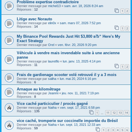
Problème expertise contradictoire
Dernier message par
michel13
«
sam. avr. 18, 2026 8:24 am
Réponses :
12
1
2
Litige avec Norauto
Dernier message par
elin0x
«
sam. mars 07, 2026 7:52 pm
Réponses :
14
1
2
My Binance Pool Rewards Just Hit $3,800 вЂ“ Here's My
Exact Strategy
Dernier message par
Orel
«
ven. févr. 20, 2026 9:20 pm
Véhicule à vendre mais invendable suite à une ancienne
panne
Dernier message par
lauretflo
«
lun. janv. 13, 2025 4:14 pm
Réponses :
11
1
2
Frais de gardienage scooter volé retrouvé il y a 3 mois
Dernier message par
saliha
«
lun. mai 20, 2024 6:16 pm
Réponses :
6
Arnaque au kilométrage
Dernier message par
Jeanmi
«
jeu. nov. 11, 2021 7:19 pm
Réponses :
8
Vice caché particiculier / procès gagné
Dernier message par
Natha
«
ven. sept. 17, 2021 6:58 pm
Réponses :
135
1
11
12
13
14
…
vice caché, tromperie sur coccinelle importée du Brésil
Dernier message par
Natha
«
lun. sept. 13, 2021 12:33 am
Réponses :
59
1
2
3
4
5
6