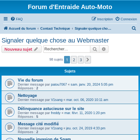
Forum d'Entraide Auto-Moto
FAQ
Inscription
Connexion
R
Accueil du forum
Contact Technique
Signaler quelque chose au Webmaster
e
Signaler quelque chose au Webmaster
c
Rechercher
Recherche avanc
Nouveau sujet
h
e
1
2
3
Suivant
98 sujets
r
Sujets
c
Vie du forum
h
Dernier message par
patou7067
«
sam. janv. 20, 2024 5:05 pm
Réponses :
2
e
Nettoyage
r
Dernier message par
V1sang
«
mar. oct. 06, 2020 10:11 am
Délinquance astucieuse sur le site
Dernier message par
freddy
«
mar. févr. 11, 2020 1:20 pm
Réponses :
5
Message cité modifié
Dernier message par
V1sang
«
jeu. oct. 24, 2019 4:33 pm
Réponses :
2
Nouvelle invasion de Spam