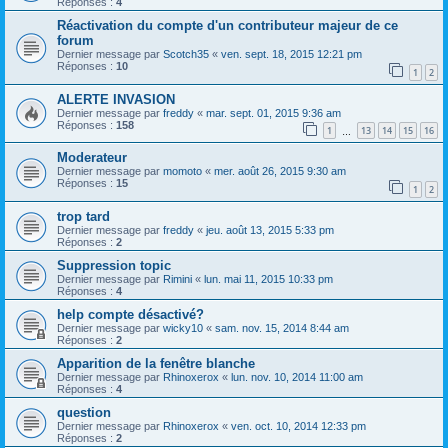
Réponses :
4
Réactivation du compte d'un contributeur majeur de ce
forum
Dernier message par
Scotch35
«
ven. sept. 18, 2015 12:21 pm
Réponses :
10
1
2
ALERTE INVASION
Dernier message par
freddy
«
mar. sept. 01, 2015 9:36 am
Réponses :
158
1
13
14
15
16
…
Moderateur
Dernier message par
momoto
«
mer. août 26, 2015 9:30 am
Réponses :
15
1
2
trop tard
Dernier message par
freddy
«
jeu. août 13, 2015 5:33 pm
Réponses :
2
Suppression topic
Dernier message par
Rimini
«
lun. mai 11, 2015 10:33 pm
Réponses :
4
help compte désactivé?
Dernier message par
wicky10
«
sam. nov. 15, 2014 8:44 am
Réponses :
2
Apparition de la fenêtre blanche
Dernier message par
Rhinoxerox
«
lun. nov. 10, 2014 11:00 am
Réponses :
4
question
Dernier message par
Rhinoxerox
«
ven. oct. 10, 2014 12:33 pm
Réponses :
2