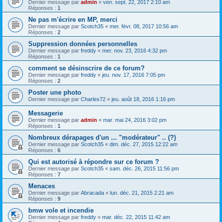
Dernier message par
admin
«
ven. sept. 22, 2017 2:10 am
Réponses :
1
Ne pas m'écrire en MP, merci
Dernier message par
Scotch35
«
mer. févr. 08, 2017 10:56 am
Réponses :
2
Suppression données personnelles
Dernier message par
freddy
«
mer. nov. 23, 2016 4:32 pm
Réponses :
1
comment se désinscrire de ce forum?
Dernier message par
freddy
«
jeu. nov. 17, 2016 7:05 pm
Réponses :
2
Poster une photo
Dernier message par
Charles72
«
jeu. août 18, 2016 1:16 pm
Messagerie
Dernier message par
admin
«
mar. mai 24, 2016 3:02 pm
Réponses :
1
Nombreux dérapages d'un ... "modérateur" .. (?)
Dernier message par
Scotch35
«
dim. déc. 27, 2015 12:22 am
Réponses :
6
Qui est autorisé à répondre sur ce forum ?
Dernier message par
Scotch35
«
sam. déc. 26, 2015 11:56 pm
Réponses :
7
Menaces
Dernier message par
Abracada
«
lun. déc. 21, 2015 2:21 am
Réponses :
9
bmw vole et incendie
Dernier message par
freddy
«
mar. déc. 22, 2015 11:42 am