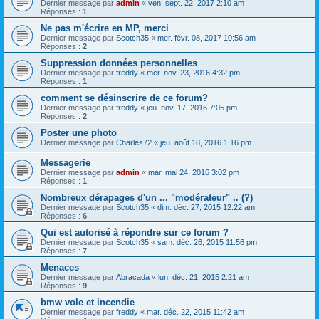
Dernier message par
admin
«
ven. sept. 22, 2017 2:10 am
Réponses :
1
Ne pas m'écrire en MP, merci
Dernier message par
Scotch35
«
mer. févr. 08, 2017 10:56 am
Réponses :
2
Suppression données personnelles
Dernier message par
freddy
«
mer. nov. 23, 2016 4:32 pm
Réponses :
1
comment se désinscrire de ce forum?
Dernier message par
freddy
«
jeu. nov. 17, 2016 7:05 pm
Réponses :
2
Poster une photo
Dernier message par
Charles72
«
jeu. août 18, 2016 1:16 pm
Messagerie
Dernier message par
admin
«
mar. mai 24, 2016 3:02 pm
Réponses :
1
Nombreux dérapages d'un ... "modérateur" .. (?)
Dernier message par
Scotch35
«
dim. déc. 27, 2015 12:22 am
Réponses :
6
Qui est autorisé à répondre sur ce forum ?
Dernier message par
Scotch35
«
sam. déc. 26, 2015 11:56 pm
Réponses :
7
Menaces
Dernier message par
Abracada
«
lun. déc. 21, 2015 2:21 am
Réponses :
9
bmw vole et incendie
Dernier message par
freddy
«
mar. déc. 22, 2015 11:42 am