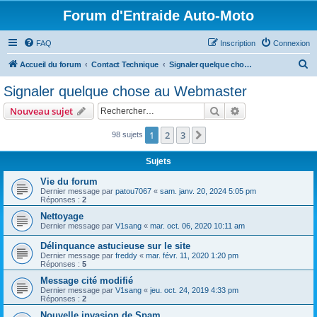
Forum d'Entraide Auto-Moto
FAQ
Inscription
Connexion
R
Accueil du forum
Contact Technique
Signaler quelque chose au Webmaster
e
Signaler quelque chose au Webmaster
c
Rechercher
Recherche avanc
Nouveau sujet
h
e
1
2
3
Suivant
98 sujets
r
Sujets
c
Vie du forum
h
Dernier message par
patou7067
«
sam. janv. 20, 2024 5:05 pm
Réponses :
2
e
Nettoyage
r
Dernier message par
V1sang
«
mar. oct. 06, 2020 10:11 am
Délinquance astucieuse sur le site
Dernier message par
freddy
«
mar. févr. 11, 2020 1:20 pm
Réponses :
5
Message cité modifié
Dernier message par
V1sang
«
jeu. oct. 24, 2019 4:33 pm
Réponses :
2
Nouvelle invasion de Spam