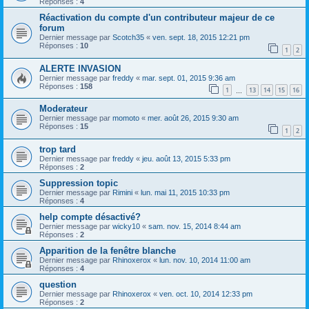
Réponses :
4
Réactivation du compte d'un contributeur majeur de ce
forum
Dernier message par
Scotch35
«
ven. sept. 18, 2015 12:21 pm
Réponses :
10
1
2
ALERTE INVASION
Dernier message par
freddy
«
mar. sept. 01, 2015 9:36 am
Réponses :
158
1
13
14
15
16
…
Moderateur
Dernier message par
momoto
«
mer. août 26, 2015 9:30 am
Réponses :
15
1
2
trop tard
Dernier message par
freddy
«
jeu. août 13, 2015 5:33 pm
Réponses :
2
Suppression topic
Dernier message par
Rimini
«
lun. mai 11, 2015 10:33 pm
Réponses :
4
help compte désactivé?
Dernier message par
wicky10
«
sam. nov. 15, 2014 8:44 am
Réponses :
2
Apparition de la fenêtre blanche
Dernier message par
Rhinoxerox
«
lun. nov. 10, 2014 11:00 am
Réponses :
4
question
Dernier message par
Rhinoxerox
«
ven. oct. 10, 2014 12:33 pm
Réponses :
2