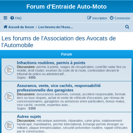
Forum d'Entraide Auto-Moto
FAQ
Inscription
Connexion
R
Accueil du forum
Les forums de l'Association des Avocats de l'Automobile
e
Les forums de l'Association des Avocats de
c
l'Automobile
h
Forum
e
Infractions routières, permis à points
r
Discussions:
permis à points, stages de récupération, contrôle radar fixe ou
c
mobile, droit routier, examen du code de la route, contestation devant le
tribunal de police ou administratif...
h
Sujets :
4355
e
Assurance, vente, vice cachés, responsabilité
professionnelle des garagistes
r
Discussions:
assurances automoto, constat, accident responsable, formule
tiers ou tous risques, achat et vente de véhicule d'occasion, par réseau de
concessionnaires, garagistes ou annonces entre particuliers, bonus-malus,
vice caché, revente, expertise auto...
Sujets :
5359
Autres sujets
Discussions:
mécanique automoto, réparation, carte grise, stationnement
handicapé, mandataires, permis international, échange permis étranger ou
militaire, plaque immatriculation, sécurité prévention routière, rappel véhicules
par le constructeur...