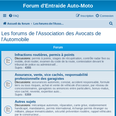
Forum d'Entraide Auto-Moto
FAQ
Inscription
Connexion
R
Accueil du forum
Les forums de l'Association des Avocats de l'Automobile
e
Les forums de l'Association des Avocats de
c
l'Automobile
h
Forum
e
Infractions routières, permis à points
r
Discussions:
permis à points, stages de récupération, contrôle radar fixe ou
c
mobile, droit routier, examen du code de la route, contestation devant le
tribunal de police ou administratif...
h
Sujets :
4355
e
Assurance, vente, vice cachés, responsabilité
professionnelle des garagistes
r
Discussions:
assurances automoto, constat, accident responsable, formule
tiers ou tous risques, achat et vente de véhicule d'occasion, par réseau de
concessionnaires, garagistes ou annonces entre particuliers, bonus-malus,
vice caché, revente, expertise auto...
Sujets :
5359
Autres sujets
Discussions:
mécanique automoto, réparation, carte grise, stationnement
handicapé, mandataires, permis international, échange permis étranger ou
militaire, plaque immatriculation, sécurité prévention routière, rappel véhicules
par le constructeur...