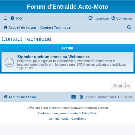
Forum d'Entraide Auto-Moto
FAQ
Inscription
Connexion
R
Accueil du forum
Contact Technique
e
Contact Technique
c
Forum
h
e
Signaler quelque chose au Webmaster
Ecrivez ici pour signaler tout problème au webmaster concernant le
r
fonctionnement du forum, les messages SPAM ou les utilisateurs indélicats
Sujets :
98
c
h
Aller
e
r
Accueil du forum
Fuseau horaire sur
UTC+02:00
Développé par
phpBB
® Forum Software © phpBB Limited
Traduction française officielle
©
Miles Cellar
Confidentialité
|
Conditions