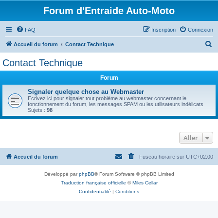
Forum d'Entraide Auto-Moto
FAQ
Inscription
Connexion
R
Accueil du forum
Contact Technique
e
Contact Technique
c
Forum
h
e
Signaler quelque chose au Webmaster
Ecrivez ici pour signaler tout problème au webmaster concernant le
r
fonctionnement du forum, les messages SPAM ou les utilisateurs indélicats
Sujets :
98
c
h
Aller
e
r
Accueil du forum
Fuseau horaire sur
UTC+02:00
Développé par
phpBB
® Forum Software © phpBB Limited
Traduction française officielle
©
Miles Cellar
Confidentialité
|
Conditions