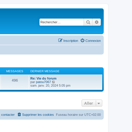
Rechercher
Recherche avancé
Inscription
Connexion
MESSAGES
DERNIER MESSAGE
Re: Vie du forum
496
C
par
patou7067
o
sam. janv. 20, 2024 5:05 pm
n
s
u
l
Aller
t
e
r
l
 contacter
Supprimer les cookies
Fuseau horaire sur
UTC+02:00
e
d
e
r
n